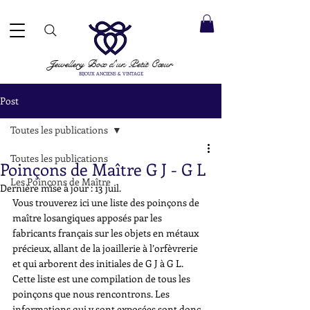
ACCEPTÉS ✓ LIVRAISON INTERNATIONALE ✓ SERVICE DE MESSAGERIE DIRECTE ✓ Merci de noter
20 août
e expédition :
Jewellery Box
d'un Petit Cœur
BIJOUX ANCIENS & VINTAGE
Post
Toutes les publications
Toutes les publications
Poinçons de Maître G J - G L
Les Poinçons de Maître
Dernière mise à jour :
13 juil.
Vous trouverez ici une liste des poinçons de 
maître losangiques apposés par les 
fabricants français sur les objets en métaux 
précieux, allant de la joaillerie à l’orfèvrerie 
et qui arborent des initiales de G J à G L. 
Cette liste est une compilation de tous les 
poinçons que nous rencontrons. Les 
informations qui y sont exposées sont donc 