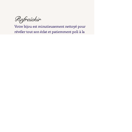
Rafraîchir
Votre bijou est minutieusement nettoyé pour
révéler tout son éclat et patiemment poli à la
main afin de préserver sa patine délicate
Examiner
Il est ensuite inspecté et testé afin de vous en
fournir une description détaillée et précise
Répertorier
Il est ensuite mis en ligne pour enrichir la
collection Petit Cœur et n'attend plus que vous le
découvriez