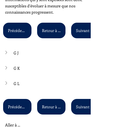
susceptibles d’évoluer à mesure que nos 
connaissances progressent.
Précédent : G G - G I
Retour à la liste principale
G J
G K
G L
Précédent : G G - G I
Retour à la liste principale
Aller à ...