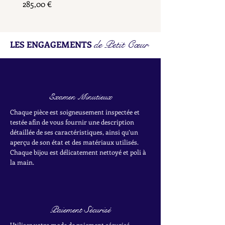
Prix
285,00 €
de Petit Cœur
LES ENGAGEMENTS
Examen Minutieux
Chaque pièce est soigneusement inspectée et
testée afin de vous fournir une description
détaillée de ses caractéristiques, ainsi qu’un
aperçu de son état et des matériaux utilisés.
Chaque bijou est délicatement nettoyé et poli à
la main.
Paiement Sécurisé
Utilisez votre mode de paiement sécurisé