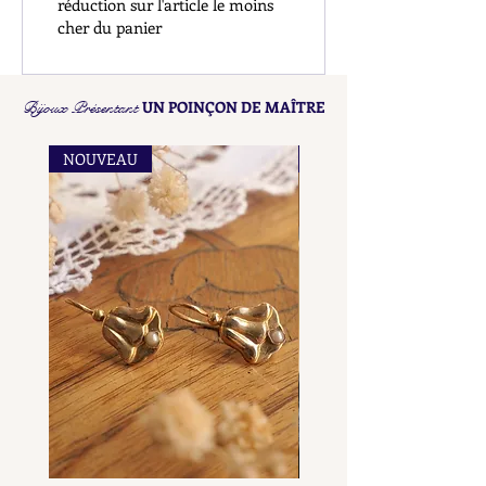
réduction sur l'article le moins
cher du panier
Bijoux Présentant
UN POINÇON DE MAÎTRE
NOUVEAU
NOUVEAU