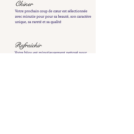
Chiner
Votre prochain coup de cœur est sélectionnée
avec minutie pour pour sa beauté, son caractère
unique, sa rareté et sa qualité
Rafraîchir
Votre bijou est minutieusement nettoyé pour
révéler tout son éclat et patiemment poli à la
main afin de préserver sa patine délicate
Examiner
Il est ensuite inspecté et testé afin de vous en
fournir une description détaillée et précise
Répertorier
Il est ensuite mis en ligne pour enrichir la