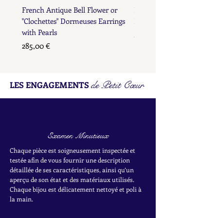
French Antique Bell Flower or
French Antique Flower D
"Clochettes" Dormeuses Earrings
Earrings with Gold Bead D
with Pearls
Prix
285,00 €
Prix
285,00 €
de Petit Cœur
LES ENGAGEMENTS
Examen Minutieux
Chaque pièce est soigneusement inspectée et
testée afin de vous fournir une description
détaillée de ses caractéristiques, ainsi qu’un
aperçu de son état et des matériaux utilisés.
Chaque bijou est délicatement nettoyé et poli à
la main.