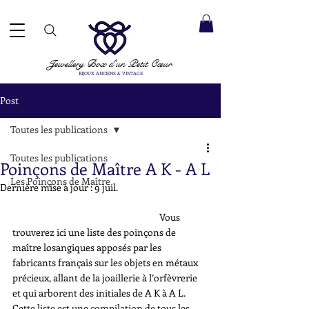
ACCEPTÉS ✓ LIVRAISON INTERNATIONALE ✓ SERVICE DE MESSAGERIE DIRECTE ✓ Merci de noter
20 août
e expédition :
Jewellery Box
d'un Petit Cœur
BIJOUX ANCIENS & VINTAGE
Post
Toutes les publications
Toutes les publications
Poinçons de Maître A K - A L
Les Poinçons de Maître
Dernière mise à jour :
9 juil.
                                                                       Vous 
trouverez ici une liste des poinçons de 
maître losangiques apposés par les 
fabricants français sur les objets en métaux 
précieux, allant de la joaillerie à l’orfèvrerie 
et qui arborent des initiales de A K à A L. 
Cette liste est une compilation de tous les 