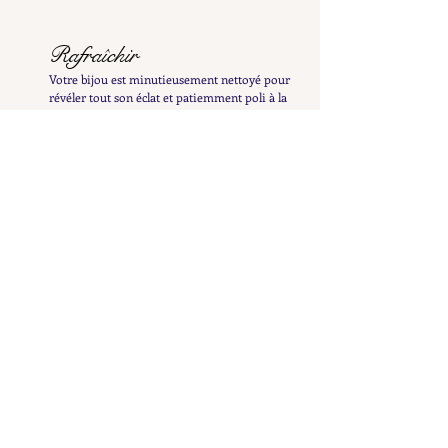
Rafraîchir
Votre bijou est minutieusement nettoyé pour
révéler tout son éclat et patiemment poli à la
main afin de préserver sa patine délicate
Examiner
Il est ensuite inspecté et testé afin de vous en
fournir une description détaillée et précise
Répertorier
Il est ensuite mis en ligne pour enrichir la
collection Petit Cœur et n'attend plus que vous le
découvriez