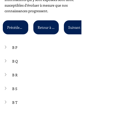
susceptibles d’évoluer à mesure que nos 
connaissances progressent.
Précédent : B G - B O
Retour à la liste principale
B P
B Q
B R
B S
B T