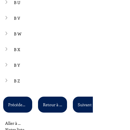
B U
B V
B W
B X
B Y
B Z
Précédent : B G - B O
Retour à la liste principale
Aller à ...
Notre liste