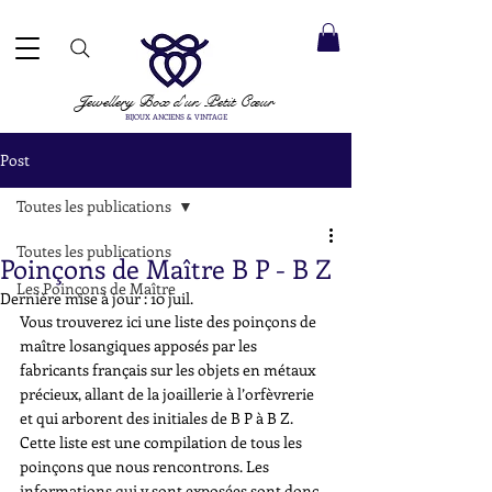
ACCEPTÉS ✓ LIVRAISON INTERNATIONALE ✓ SERVICE DE MESSAGERIE DIRECTE ✓ Merci de noter
20 août
e expédition :
Jewellery Box
d'un Petit Cœur
BIJOUX ANCIENS & VINTAGE
Post
Toutes les publications
Toutes les publications
Poinçons de Maître B P - B Z
Les Poinçons de Maître
Dernière mise à jour :
10 juil.
Vous trouverez ici une liste des poinçons de 
maître losangiques apposés par les 
fabricants français sur les objets en métaux 
précieux, allant de la joaillerie à l’orfèvrerie 
et qui arborent des initiales de B P à B Z. 
Cette liste est une compilation de tous les 
poinçons que nous rencontrons. Les 
informations qui y sont exposées sont donc 