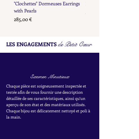
"Clochettes" Dormeuses Earrings
Earrings with Gold Bead D
with Pearls
Prix
285,00 €
Prix
285,00 €
de Petit Cœur
LES ENGAGEMENTS
Examen Minutieux
Chaque pièce est soigneusement inspectée et
testée afin de vous fournir une description
détaillée de ses caractéristiques, ainsi qu’un
aperçu de son état et des matériaux utilisés.
Chaque bijou est délicatement nettoyé et poli à
la main.