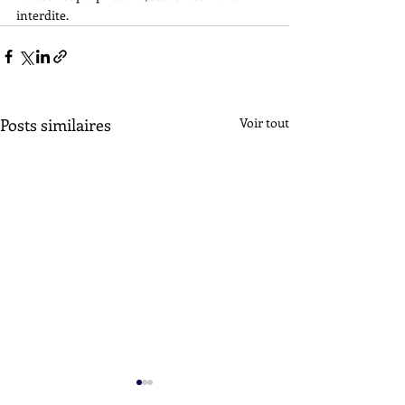
interdite.
Posts similaires
Voir tout
Poinçons de Maître L D - L
Poinçons de Maît