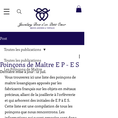
ACCEPTÉS ✓ LIVRAISON INTERNATIONALE ✓ SERVICE DE MESSAGERIE DIRECTE ✓ Merci de noter
20 août
e expédition :
Jewellery Box
d'un Petit Cœur
BIJOUX ANCIENS & VINTAGE
Post
Toutes les publications
Toutes les publications
Poinçons de Maître E P - E S
Les Poinçons de Maître
Dernière mise à jour :
12 juil.
Vous trouverez ici une liste des poinçons de 
maître losangiques apposés par les 
fabricants français sur les objets en métaux 
précieux, allant de la joaillerie à l’orfèvrerie 
et qui arborent des initiales de E P à E S. 
Cette liste est une compilation de tous les 
poinçons que nous rencontrons. Les 
informations qui y sont exposées sont donc 