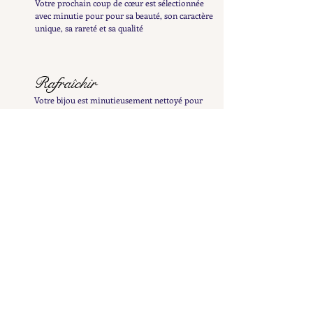
Votre prochain coup de cœur est sélectionnée
avec minutie pour pour sa beauté, son caractère
unique, sa rareté et sa qualité
Rafraîchir
Votre bijou est minutieusement nettoyé pour
révéler tout son éclat et patiemment poli à la
main afin de préserver sa patine délicate
Examiner
Il est ensuite inspecté et testé afin de vous en
fournir une description détaillée et précise
Répertorier
Il est ensuite mis en ligne pour enrichir la
collection Petit Cœur et n'attend plus que vous le