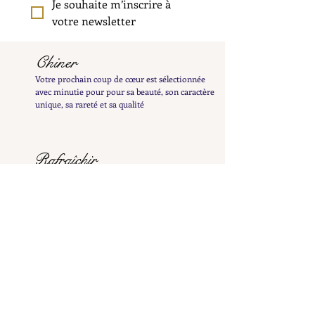
Je souhaite m’inscrire à 
votre newsletter
Chiner
Votre prochain coup de cœur est sélectionnée
avec minutie pour pour sa beauté, son caractère
unique, sa rareté et sa qualité
Rafraîchir
Votre bijou est minutieusement nettoyé pour
révéler tout son éclat et patiemment poli à la
main afin de préserver sa patine délicate
Examiner
Il est ensuite inspecté et testé afin de vous en
fournir une description détaillée et précise