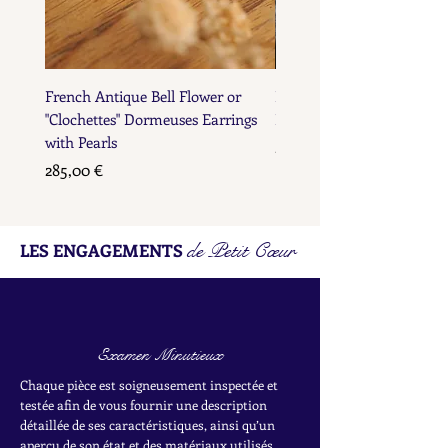
French Antique Bell Flower or
French Antique Flower D
"Clochettes" Dormeuses Earrings
Earrings with Gold Bead D
with Pearls
Prix
285,00 €
Prix
285,00 €
de Petit Cœur
LES ENGAGEMENTS
Examen Minutieux
Chaque pièce est soigneusement inspectée et
testée afin de vous fournir une description
détaillée de ses caractéristiques, ainsi qu’un
aperçu de son état et des matériaux utilisés.