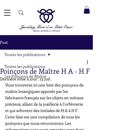
ACCEPTÉS ✓ LIVRAISON INTERNATIONALE ✓ SERVICE DE MESSAGERIE DIRECTE ✓ Merci de noter
20 août
e expédition :
Jewellery Box
d'un Petit Cœur
BIJOUX ANCIENS & VINTAGE
Post
Toutes les publications
Toutes les publications
Poinçons de Maître H A - H F
Les Poinçons de Maître
Dernière mise à jour :
13 juil.
Vous trouverez ici une liste des poinçons de 
maître losangiques apposés par les 
fabricants français sur les objets en métaux 
précieux, allant de la joaillerie à l’orfèvrerie 
et qui arborent des initiales de H A à H F. 
Cette liste est une compilation de tous les 
poinçons que nous rencontrons. Les 
informations qui y sont exposées sont donc 