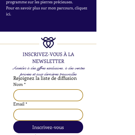
programme sur les pierres précieuses.
Pour en savoir plus sur mon parcours, cliquez
ici.
INSCRIVEZ-VOUS À LA
NEWSLETTER
Accédez à des offres exclusives, à des ventes
privées et aux dernières trouvailles
Rejoignez la liste de diffusion
Nom
*
Email
*
Inscrivez-vous