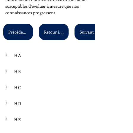
susceptibles d’évoluer à mesure que nos 
connaissances progressent.
Précédent : G V - G Z
Retour à la liste principale
H A
H B
H C
H D
H E