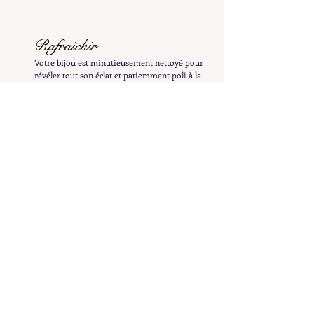
Rafraîchir
Votre bijou est minutieusement nettoyé pour
révéler tout son éclat et patiemment poli à la
main afin de préserver sa patine délicate
Examiner
Il est ensuite inspecté et testé afin de vous en
fournir une description détaillée et précise
Répertorier
Il est ensuite mis en ligne pour enrichir la
collection Petit Cœur et n'attend plus que vous le
découvriez