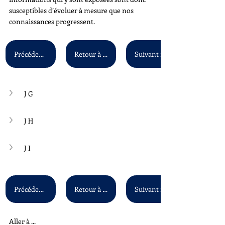
susceptibles d’évoluer à mesure que nos 
connaissances progressent.
Précédent : J E - J F
Retour à la liste principale
J G
J H
J I
Précédent : J E - J F
Retour à la liste principale
Aller à ...