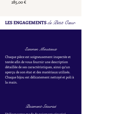
Prix
285,00 €
de Petit Cœur
LES ENGAGEMENTS
Examen Minutieux
Chaque pièce est soigneusement inspectée et
testée afin de vous fournir une description
détaillée de ses caractéristiques, ainsi qu’un
aperçu de son état et des matériaux utilisés.
Chaque bijou est délicatement nettoyé et poli à
la main.
Paiement Sécurisé
Utilisez votre mode de paiement sécurisé