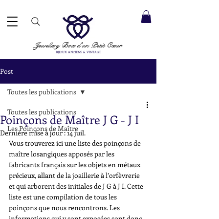
ACCEPTÉS ✓ LIVRAISON INTERNATIONALE ✓ SERVICE DE MESSAGERIE DIRECTE ✓ Merci de noter
20 août
e expédition :
Jewellery Box
d'un Petit Cœur
BIJOUX ANCIENS & VINTAGE
Post
Toutes les publications
Toutes les publications
Poinçons de Maître J G - J I
Les Poinçons de Maître
Dernière mise à jour :
14 juil.
Vous trouverez ici une liste des poinçons de 
maître losangiques apposés par les 
fabricants français sur les objets en métaux 
précieux, allant de la joaillerie à l’orfèvrerie 
et qui arborent des initiales de J G à J I. Cette 
liste est une compilation de tous les 
poinçons que nous rencontrons. Les 
informations qui y sont exposées sont donc 