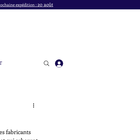
20 août
ochaine expédition :
T
es fabricants 