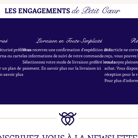
de Petit Cœur
LES ENGAGEMENTS
isé
Livraison en Toute Simplicité
Re
écurisé préféré au
Vous recevrez une confirmation d’expédition avec
Si l’article ne cor
rna ou carte
les informations de suivi de votre commande.
reçu, vous pouvez 
Sélectionnez votre mode de livraison préféré lors du
vous soyez pleineme
r un plan de
paiement. En savoir plus sur la livraison ici
achat.
Vous dispose
en savoir plus
réception pour le r
Pour plus d’informa
NSCRIVEZ-VOUS À LA NEWSLETTE