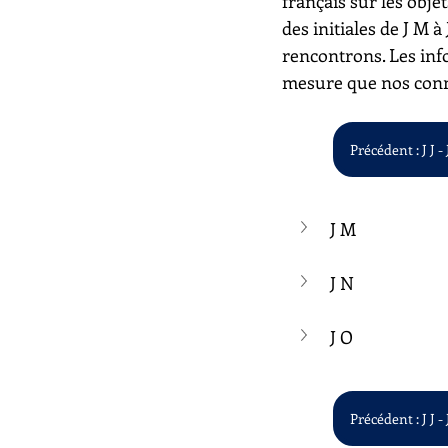
français sur les objet
des initiales de J M 
rencontrons. Les inf
mesure que nos conn
Précédent : J J - 
J M
J N
J O
Précédent : J J - 