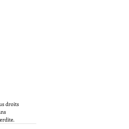
us droits 
ans 
erdite.