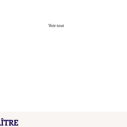
Voir tout
çons de Maître L B
ÎTRE