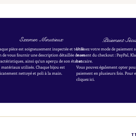
Examen Minutieux
Paiement Sécur
aque pièce est soigneusement inspectée et testée
Utilisez votre mode de paiement s
n de vous fournir une description détaillée de ses
moment du checkout : PayPal, Kla
actéristiques, ainsi qu’un aperçu de son état et
bancaire.
 matériaux utilisés. Chaque bijou est
Vous pouvez également opter pou
icatement nettoyé et poli à la main.
paiement en plusieurs fois. Pour 
cliquez ici.
I