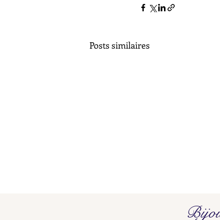
Posts similaires
Poinçons de Maître L O - L P
Bijo