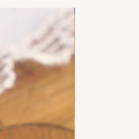
here our collated list, from
 A B, of French "losange"
NOUVEAU
d maker's marks for objects
ecious metals.