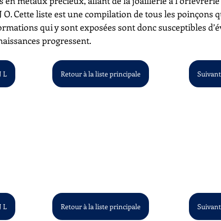
s en métaux précieux, allant de la joaillerie à l’orfèvrerie
à J O. Cette liste est une compilation de tous les poinçons 
ormations qui y sont exposées sont donc susceptibles d’é
aissances progressent.
J L
Retour à la liste principale
Suivant :
J L
Retour à la liste principale
Suivant :