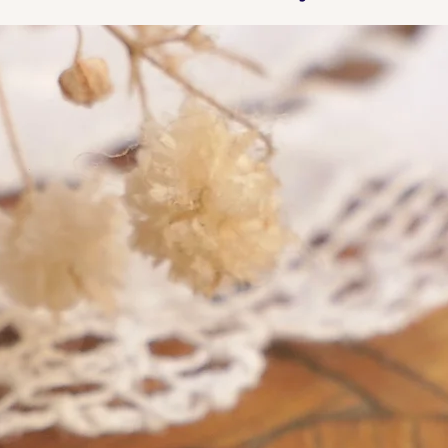
Find here our collated list, from
Find 
A A - A B, of French "losange"
A A -
shaped maker's marks for objects
shape
in precious metals.
in pr