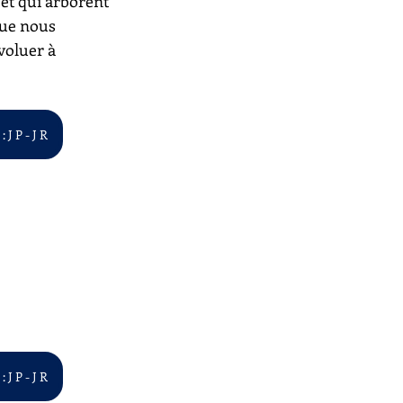
 et qui arborent 
que nous 
voluer à 
 J P - J R
 J P - J R