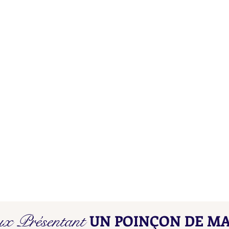
Poinçons de Maître L D - L E
Poin
ux Présentant
UN POINÇON DE MA