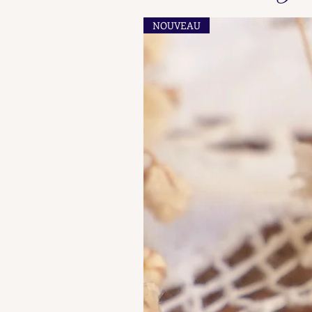
Find here our collated list, from
A A - A B, of French "losange"
NOUVEAU
shaped maker's marks for objects
in precious metals.