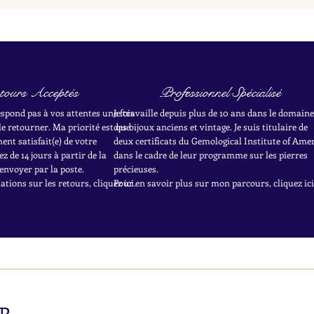
tours Acceptés
Professionnel Spécialisé
respond pas à vos attentes une fois
Je travaille depuis plus de 10 ans dans le domaine
le retourner. Ma priorité est que
des bijoux anciens et vintage. Je suis titulaire de
nt satisfait(e) de votre
deux certificats du Gemological Institute of Ame
z de 14 jours à partir de la
dans le cadre de leur programme sur les pierres
envoyer par la poste.
précieuses.
tions sur les retours, cliquez ici.
Pour en savoir plus sur mon parcours, cliquez ici
R