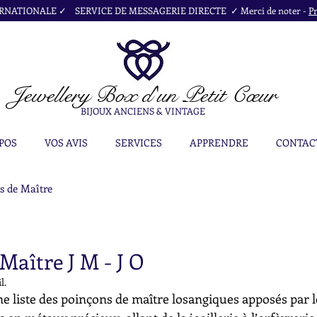
NATIONALE ✓ SERVICE DE MESSAGERIE DIRECTE ✓ Merci de noter -
Pr
Jewellery Box
d'un Petit Cœur
BIJOUX ANCIENS & VINTAGE
POS
VOS AVIS
SERVICES
APPRENDRE
CONTAC
s de Maître
Maître J M - J O
l.
e liste des poinçons de maître losangiques apposés par l