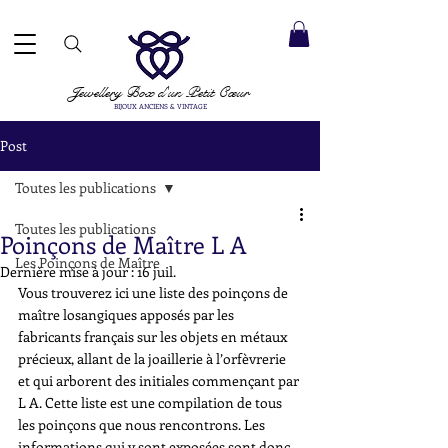
ACCEPTÉS ✓ LIVRAISON INTERNATIONALE ✓ SERVICE DE MESSAGERIE DIRECTE ✓ Merci de noter
20 août
e expédition :
Jewellery Box
d'un Petit Cœur
BIJOUX ANCIENS & VINTAGE
Post
Toutes les publications
Toutes les publications
Poinçons de Maître L A
Les Poinçons de Maître
Dernière mise à jour :
16 juil.
Vous trouverez ici une liste des poinçons de 
maître losangiques apposés par les 
fabricants français sur les objets en métaux 
précieux, allant de la joaillerie à l’orfèvrerie 
et qui arborent des initiales commençant par 
L A. Cette liste est une compilation de tous 
les poinçons que nous rencontrons. Les 
informations qui y sont exposées sont donc 