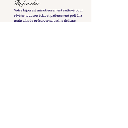
Rafraîchir
Votre bijou est minutieusement nettoyé pour
révéler tout son éclat et patiemment poli à la
main afin de préserver sa patine délicate
Examiner
Il est ensuite inspecté et testé afin de vous en
fournir une description détaillée et précise
Répertorier
Il est ensuite mis en ligne pour enrichir la
collection Petit Cœur et n'attend plus que vous le
découvriez
Discuter
Une fois votre pépite repérée, nous pouvons en