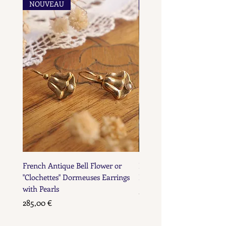
NOUVEAU
NOUVEAU
marks for objects in precious
metals.
metals.
French Antique Bell Flower or
French Antique Flower D
"Clochettes" Dormeuses Earrings
Earrings with Gold Bead D
with Pearls
Prix
285,00 €
Prix
285,00 €