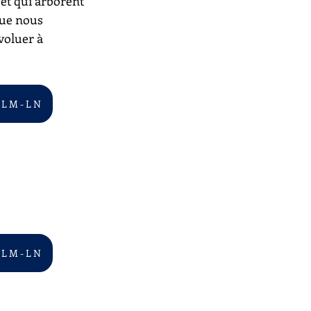
 et qui arborent 
que nous 
voluer à 
 L M - L N
 L M - L N