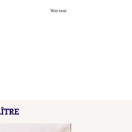
Voir tout
çons de Maître L B
ÎTRE
here our collated list, from
 A B, of French "losange"
NOUVEAU
d maker's marks for objects