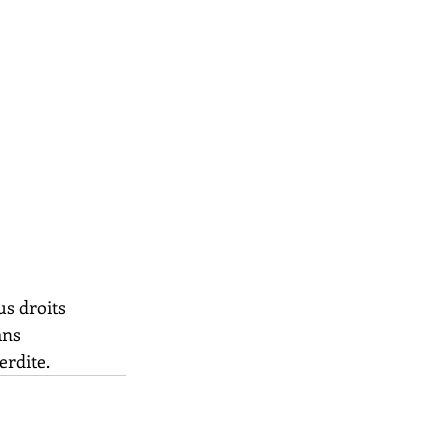
us droits 
ans 
erdite.