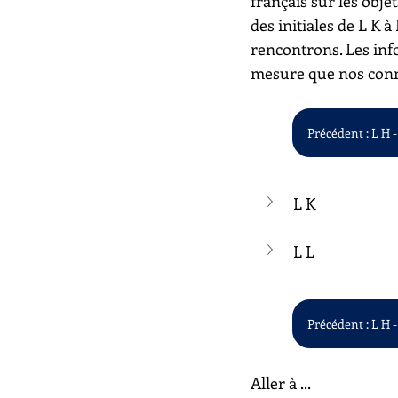
français sur les objet
des initiales de L K 
rencontrons. Les inf
mesure que nos conn
Précédent : L H -
L K
L L
Précédent : L H -
Aller à ...