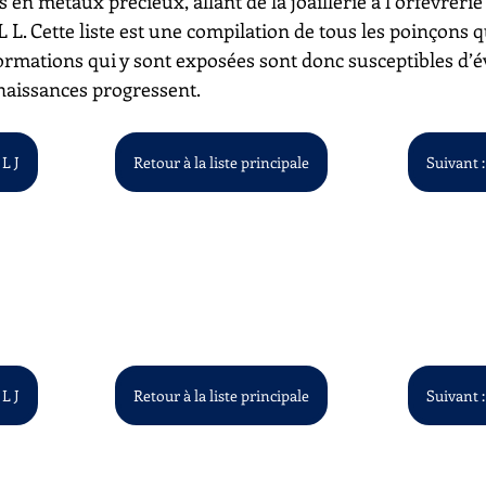
s en métaux précieux, allant de la joaillerie à l’orfèvrerie
à L L. Cette liste est une compilation de tous les poinçons 
ormations qui y sont exposées sont donc susceptibles d’é
aissances progressent.
 L J
Retour à la liste principale
Suivant :
 L J
Retour à la liste principale
Suivant :