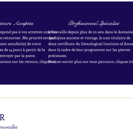
tours Acceptés
Professionnel Spécialisé
respond pas à vos attentes une fois
Je travaille depuis plus de 10 ans dans le domaine
le retourner. Ma priorité est que
des bijoux anciens et vintage. Je suis titulaire de
nt satisfait(e) de votre
deux certificats du Gemological Institute of Ame
z de 14 jours à partir de la
dans le cadre de leur programme sur les pierres
envoyer par la poste.
précieuses.
tions sur les retours, cliquez ici.
Pour en savoir plus sur mon parcours, cliquez ici
R
ouvailles