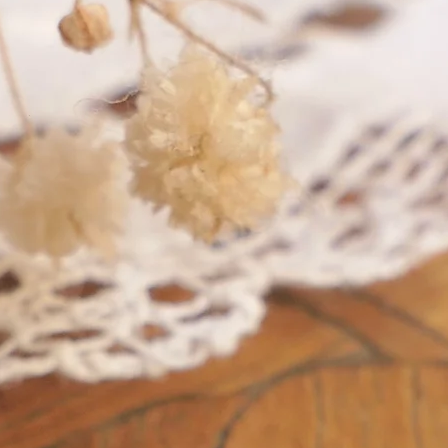
in precious metals.
in pr