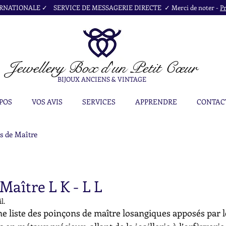
NATIONALE ✓ SERVICE DE MESSAGERIE DIRECTE ✓ Merci de noter -
Pr
Jewellery Box
d'un Petit Cœur
BIJOUX ANCIENS & VINTAGE
POS
VOS AVIS
SERVICES
APPRENDRE
CONTAC
s de Maître
Maître L K - L L
il.
e liste des poinçons de maître losangiques apposés par l