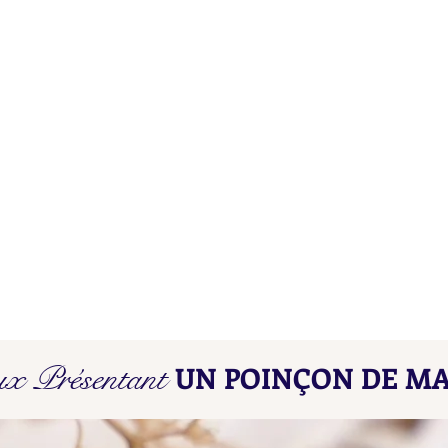
Poinçons de Maître L D - L E
Poin
ux Présentant
UN POINÇON DE MA
Find here our collated list, from
Find 
A A - A B, of French "losange"
A A -
shaped maker's marks for objects
shape