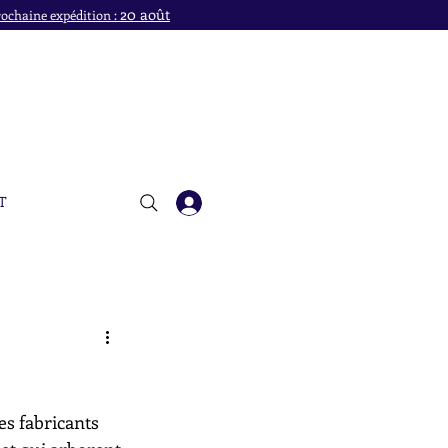
20 août
ochaine expédition :
T
es fabricants 