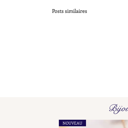
Posts similaires
Poinçons de Maître L O - L P
Bijo
Find here our collated list, from
A A - A B, of French "losange"
NOUVEAU
shaped maker's marks for objects