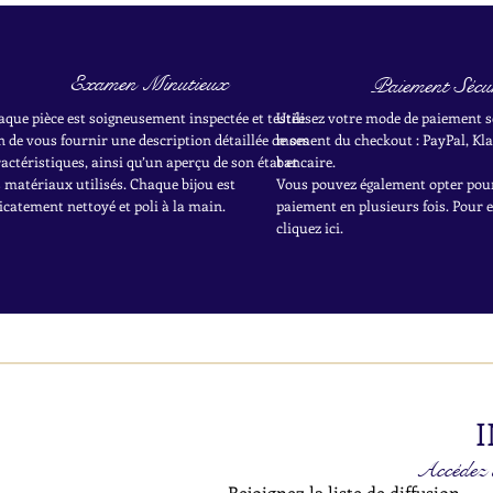
Examen Minutieux
Paiement Sécur
aque pièce est soigneusement inspectée et testée
Utilisez votre mode de paiement s
n de vous fournir une description détaillée de ses
moment du checkout : PayPal, Kla
actéristiques, ainsi qu’un aperçu de son état et
bancaire.
 matériaux utilisés. Chaque bijou est
Vous pouvez également opter pou
icatement nettoyé et poli à la main.
paiement en plusieurs fois. Pour 
cliquez ici.
I
Accédez à
Rejoignez la liste de diffusion