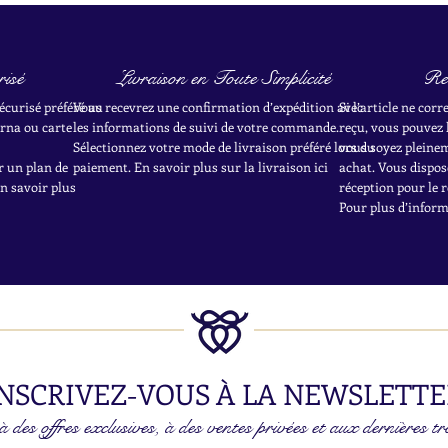
isé
Livraison en Toute Simplicité
Re
écurisé préféré au
Vous recevrez une confirmation d’expédition avec
Si l’article ne cor
rna ou carte
les informations de suivi de votre commande.
reçu, vous pouvez 
Sélectionnez votre mode de livraison préféré lors du
vous soyez pleineme
r un plan de
paiement. En savoir plus sur la livraison ici
achat.
Vous dispose
en savoir plus
réception pour le r
Pour plus d’informa
NSCRIVEZ-VOUS À LA NEWSLETTE
 des offres exclusives, à des ventes privées et aux dernières tr