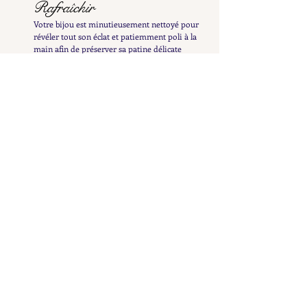
Rafraîchir
Votre bijou est minutieusement nettoyé pour
révéler tout son éclat et patiemment poli à la
main afin de préserver sa patine délicate
Examiner
Il est ensuite inspecté et testé afin de vous en
fournir une description détaillée et précise
Répertorier
Il est ensuite mis en ligne pour enrichir la
collection Petit Cœur et n'attend plus que vous le
découvriez
Discuter
Une fois votre pépite repérée, nous pouvons en