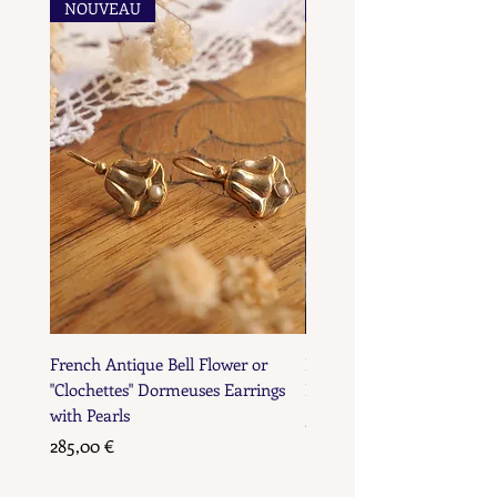
NOUVEAU
NOUVEAU
marks for objects in precious
metals.
metals.
French Antique Bell Flower or
French Antique Flower D
"Clochettes" Dormeuses Earrings
Earrings with Gold Bead D
with Pearls
Prix
285,00 €
Prix
285,00 €