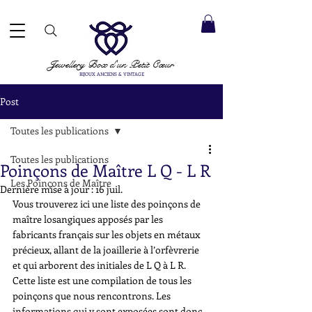
ACCEPTÉS ✓ LIVRAISON INTERNATIONALE ✓ SERVICE DE MESSAGERIE DIRECTE ✓ Merci de noter
20 août
e expédition :
Jewellery Box
d'un Petit Cœur
BIJOUX ANCIENS & VINTAGE
Post
Toutes les publications
Toutes les publications
Poinçons de Maître L Q - L R
Les Poinçons de Maître
Dernière mise à jour :
16 juil.
Vous trouverez ici une liste des poinçons de 
maître losangiques apposés par les 
fabricants français sur les objets en métaux 
précieux, allant de la joaillerie à l’orfèvrerie 
et qui arborent des initiales de L Q à L R. 
Cette liste est une compilation de tous les 
poinçons que nous rencontrons. Les 
informations qui y sont exposées sont donc 