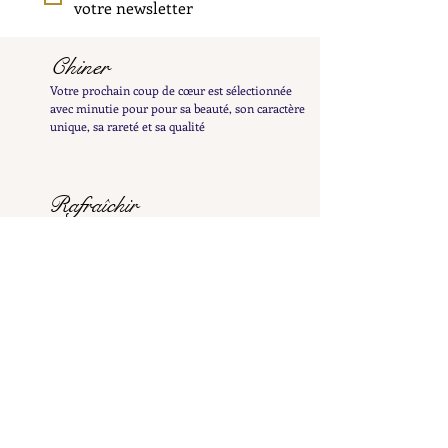
votre newsletter
Chiner
Votre prochain coup de cœur est sélectionnée
avec minutie pour pour sa beauté, son caractère
unique, sa rareté et sa qualité
Rafraîchir
Votre bijou est minutieusement nettoyé pour
révéler tout son éclat et patiemment poli à la
main afin de préserver sa patine délicate
Examiner
Il est ensuite inspecté et testé afin de vous en
fournir une description détaillée et précise