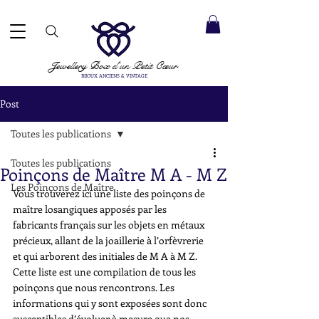
ACCEPTÉS ✓ LIVRAISON INTERNATIONALE ✓ SERVICE DE MESSAGERIE DIRECTE ✓ Merci de noter
20 août
e expédition :
Jewellery Box
d'un Petit Cœur
BIJOUX ANCIENS & VINTAGE
Post
Toutes les publications
Toutes les publications
Poinçons de Maître M A - M Z
Les Poinçons de Maître
Vous trouverez ici une liste des poinçons de 
maître losangiques apposés par les 
fabricants français sur les objets en métaux 
précieux, allant de la joaillerie à l’orfèvrerie 
et qui arborent des initiales de M A à M Z. 
Cette liste est une compilation de tous les 
poinçons que nous rencontrons. Les 
informations qui y sont exposées sont donc 
susceptibles d’évoluer à mesure que nos 