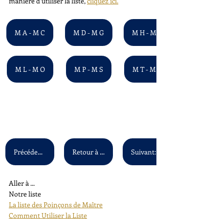
manière d’utiliser la liste, 
cliquez ici.
M A - M C
M D - M G
M H - M K
M L - M O
M P - M S
M T - M Z
Précédent: L A - L Z
Retour à la liste principale
Aller à ...
Notre liste
La liste des Poinçons de Maître
Comment Utiliser la Liste