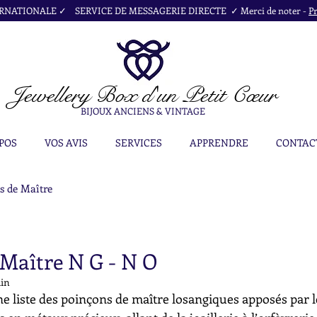
NATIONALE ✓ SERVICE DE MESSAGERIE DIRECTE ✓ Merci de noter -
Pr
Jewellery Box
d'un Petit Cœur
BIJOUX ANCIENS & VINTAGE
POS
VOS AVIS
SERVICES
APPRENDRE
CONTAC
s de Maître
 Maître N G - N O
uin
e liste des poinçons de maître losangiques apposés par l