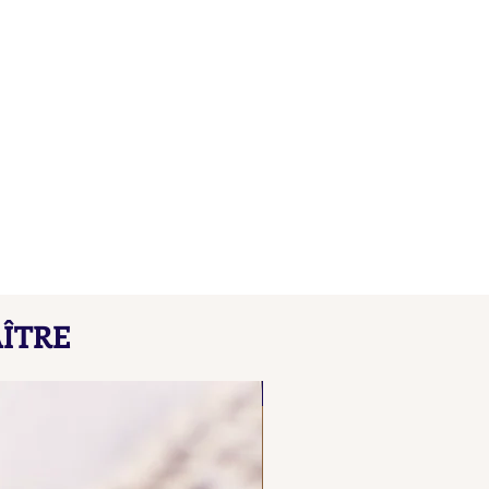
çons de Maître L B
ÎTRE
here our collated list, from
 A B, of French "losange"
NOUVEAU
d maker's marks for objects
ecious metals.