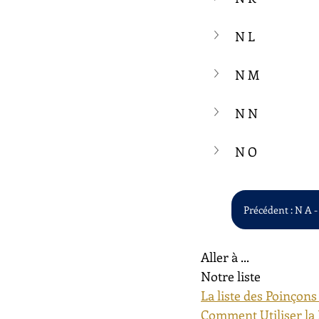
N L
N M
N N
N O
Précédent : N A -
Aller à ...
Notre liste
La liste des Poinçons
Comment Utiliser la 