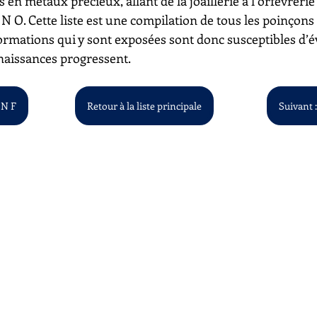
s en métaux précieux, allant de la joaillerie à l’orfèvrerie
à N O. Cette liste est une compilation de tous les poinçon
ormations qui y sont exposées sont donc susceptibles d’é
aissances progressent.
 N F
Retour à la liste principale
Suivant :