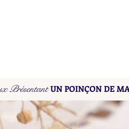
Poinçons de Maître L D - L E
Poin
ux Présentant
UN POINÇON DE MA
Find here our collated list, from
Find 
A A - A B, of French "losange"
A A -
shaped maker's marks for objects
shape
in precious metals.
in pr