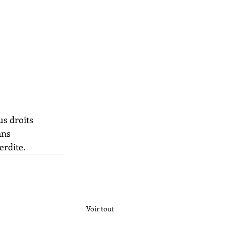
us droits 
ans 
erdite.
Voir tout