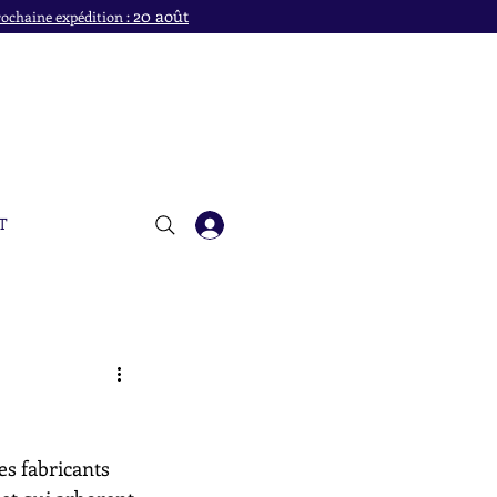
20 août
ochaine expédition :
T
es fabricants 