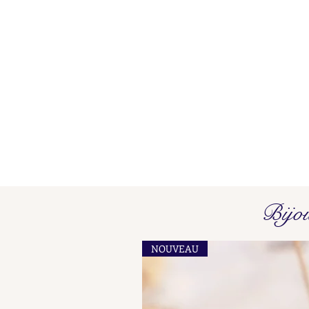
Poinçons de Maître L O - L P
Bijo
Find here our collated list, from
A A - A B, of French "losange"
NOUVEAU
shaped maker's marks for objects
in precious metals.