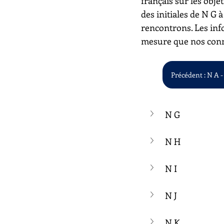
français sur les objet
des initiales de N G 
rencontrons. Les inf
mesure que nos conn
Précédent : N A -
N G
N H
N I
N J
N K