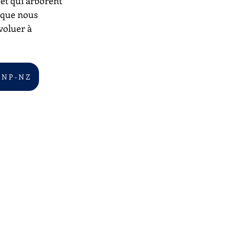
 et qui arborent 
s que nous 
voluer à 
 N P - N Z