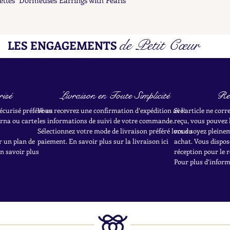
de Petit Cœur
LES ENGAGEMENTS
isé
Livraison en Toute Simplicité
Re
écurisé préféré au
Vous recevrez une confirmation d’expédition avec
Si l’article ne cor
rna ou carte
les informations de suivi de votre commande.
reçu, vous pouvez 
Sélectionnez votre mode de livraison préféré lors du
vous soyez pleineme
r un plan de
paiement. En savoir plus sur la livraison ici
achat.
Vous dispose
en savoir plus
réception pour le r
Pour plus d’informa