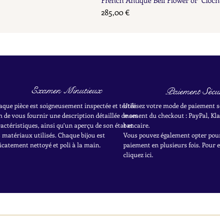
Prix
285,00 €
Examen Minutieux
Paiement Sécur
aque pièce est soigneusement inspectée et testée
Utilisez votre mode de paiement s
n de vous fournir une description détaillée de ses
moment du checkout : PayPal, Kla
actéristiques, ainsi qu’un aperçu de son état et
bancaire.
 matériaux utilisés. Chaque bijou est
Vous pouvez également opter pou
icatement nettoyé et poli à la main.
paiement en plusieurs fois. Pour 
cliquez ici.