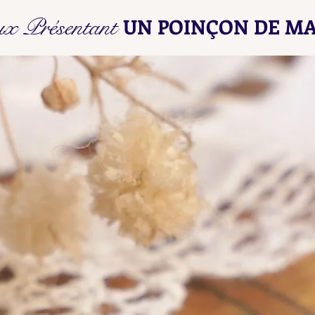
Poinçons de Maître L D - L E
Poin
ux Présentant
UN POINÇON DE MA
Find here our collated list, from
Find 
A A - A B, of French "losange"
A A -
shaped maker's marks for objects
shape
in precious metals.
in pr