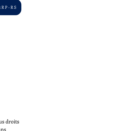
 R P - R S
us droits 
ans 