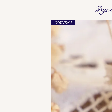
Poinçons de Maître L O - L P
Bijo
Find here our collated list, from
A A - A B, of French "losange"
NOUVEAU
shaped maker's marks for objects
in precious metals.