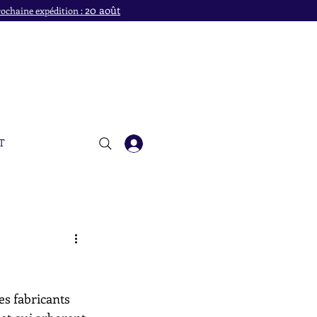
20 août
ochaine expédition :
T
es fabricants 