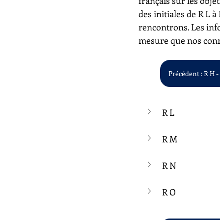
français sur les objet
des initiales de R L 
rencontrons. Les inf
mesure que nos conn
Précédent : R H -
R L
R M
R N
R O