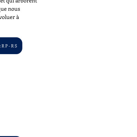
 et qui arborent 
 que nous 
voluer à 
 R P - R S