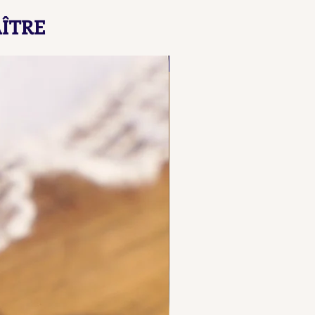
çons de Maître L B
ÎTRE
here our collated list, from
 A B, of French "losange"
NOUVEAU
d maker's marks for objects
ecious metals.