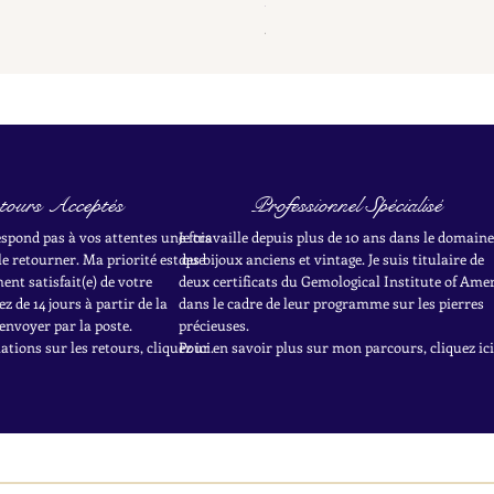
Prix
285,00 €
tours Acceptés
Professionnel Spécialisé
respond pas à vos attentes une fois
Je travaille depuis plus de 10 ans dans le domaine
le retourner. Ma priorité est que
des bijoux anciens et vintage. Je suis titulaire de
nt satisfait(e) de votre
deux certificats du Gemological Institute of Ame
z de 14 jours à partir de la
dans le cadre de leur programme sur les pierres
envoyer par la poste.
précieuses.
tions sur les retours, cliquez ici.
Pour en savoir plus sur mon parcours, cliquez ici