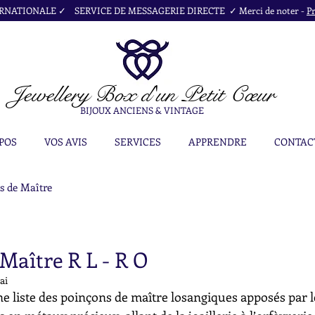
NATIONALE ✓ SERVICE DE MESSAGERIE DIRECTE ✓ Merci de noter -
Pr
Jewellery Box
d'un Petit Cœur
BIJOUX ANCIENS & VINTAGE
POS
VOS AVIS
SERVICES
APPRENDRE
CONTAC
s de Maître
Maître R L - R O
ai
e liste des poinçons de maître losangiques apposés par l