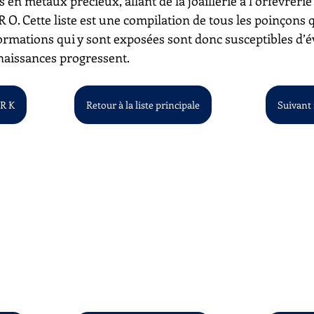
s en métaux précieux, allant de la joaillerie à l’orfèvrerie
à R O. Cette liste est une compilation de tous les poinçons
ormations qui y sont exposées sont donc susceptibles d’é
aissances progressent.
 R K
Retour à la liste principale
Suivant :