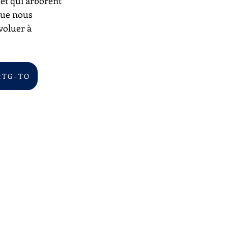
 et qui arborent 
que nous 
voluer à 
 T G - T O