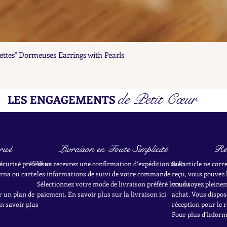
ettes" Dormeuses Earrings with Pearls
Aperçu rapide
de Petit Cœur
LES ENGAGEMENTS
isé
Livraison en Toute Simplicité
Re
écurisé préféré au
Vous recevrez une confirmation d’expédition avec
Si l’article ne cor
rna ou carte
les informations de suivi de votre commande.
reçu, vous pouvez 
Sélectionnez votre mode de livraison préféré lors du
vous soyez pleineme
r un plan de
paiement. En savoir plus sur la livraison ici
achat.
Vous dispose
en savoir plus
réception pour le r
Pour plus d’informa