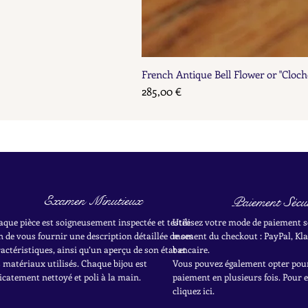
French Antique Bell Flower or "Cloch
Prix
285,00 €
Examen Minutieux
Paiement Sécur
aque pièce est soigneusement inspectée et testée
Utilisez votre mode de paiement s
n de vous fournir une description détaillée de ses
moment du checkout : PayPal, Kla
actéristiques, ainsi qu’un aperçu de son état et
bancaire.
 matériaux utilisés. Chaque bijou est
Vous pouvez également opter pou
icatement nettoyé et poli à la main.
paiement en plusieurs fois. Pour 
cliquez ici.