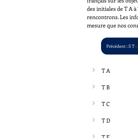
français sur les objet
des initiales de T A 
rencontrons. Les inf
mesure que nos conn
Précédent : S T -
T A
T B
T C
T D
T E