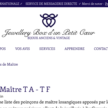
NATIONALE ✓ SERVICE DE MESSAGERIE DIRECTE ✓ Merci de noter -
Pr
Jewellery Box
d'un Petit Cœur
BIJOUX ANCIENS & VINTAGE
POS
VOS AVIS
SERVICES
APPRENDRE
CONTAC
s de Maître
Maître T A - T F
uin
e liste des poinçons de maître losangiques apposés par l