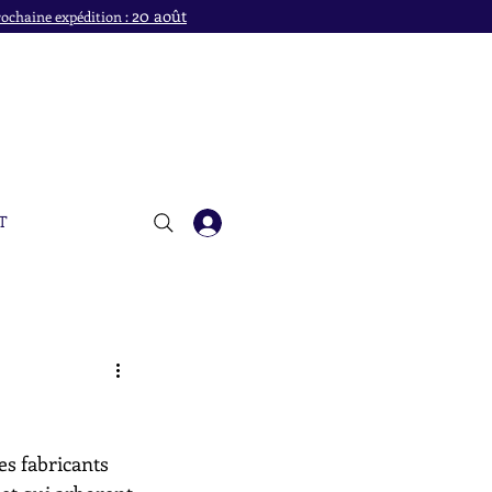
20 août
ochaine expédition :
T
es fabricants 