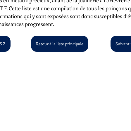
s en métaux précieux, allant de la joaillerie à l’orfèvrerie
à T F. Cette liste est une compilation de tous les poinçons 
ormations qui y sont exposées sont donc susceptibles d’é
aissances progressent.
 S Z
Retour à la liste principale
Suivant :