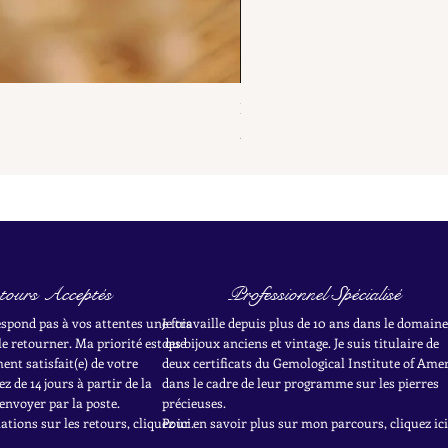
French Antique Flower Dormeus
Prix
285,00 €
tours Acceptés
Professionnel Spécialisé
respond pas à vos attentes une fois
Je travaille depuis plus de 10 ans dans le domaine
le retourner. Ma priorité est que
des bijoux anciens et vintage. Je suis titulaire de
nt satisfait(e) de votre
deux certificats du Gemological Institute of Ame
z de 14 jours à partir de la
dans le cadre de leur programme sur les pierres
envoyer par la poste.
précieuses.
tions sur les retours, cliquez ici.
Pour en savoir plus sur mon parcours, cliquez ici