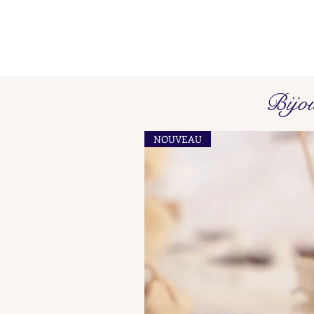
Poinçons de Maître L O - L P
Bijo
Find here our collated list, from
A A - A B, of French "losange"
NOUVEAU
shaped maker's marks for objects
in precious metals.