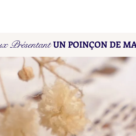
Poinçons de Maître L D - L E
Poin
ux Présentant
UN POINÇON DE MA
Find here our collated list, from
Find 
A A - A B, of French "losange"
A A -
shaped maker's marks for objects
shape
in precious metals.
in pr