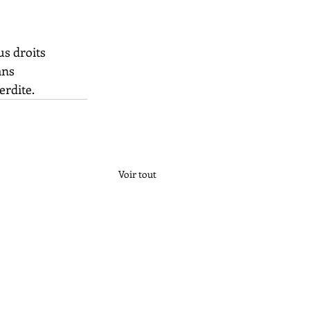
us droits 
ans 
erdite.
Voir tout