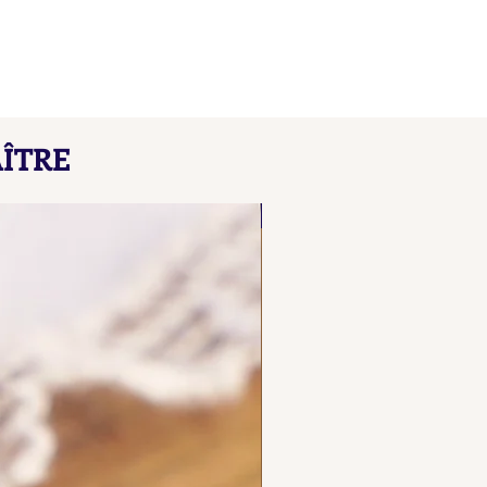
çons de Maître L B
ÎTRE
here our collated list, from
 A B, of French "losange"
NOUVEAU
d maker's marks for objects
ecious metals.