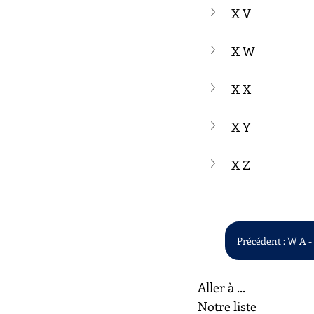
X V
X W
X X
X Y
X Z
Précédent : W A 
Aller à ...
Notre liste