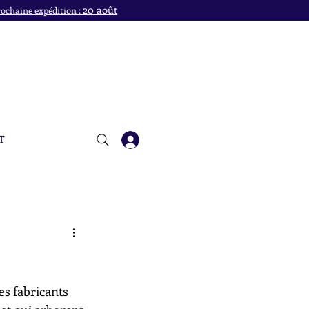
20 août
ochaine expédition :
T
es fabricants 