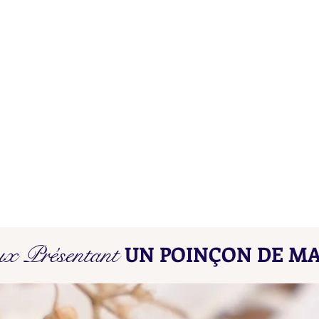
Poinçons de Maître L D - L E
Poin
ux Présentant
UN POINÇON DE MA
Find here our collated list, from
Find 
A A - A B, of French "losange"
A A -
shaped maker's marks for objects
shape
in precious metals.
in pr