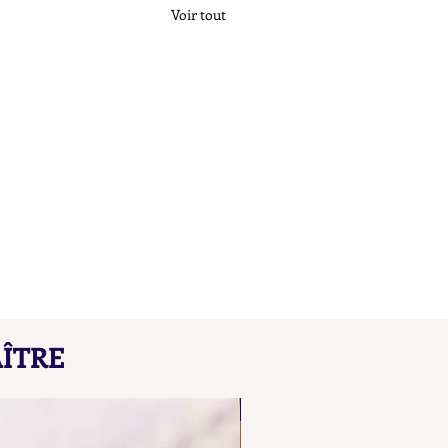
Voir tout
çons de Maître L B
ÎTRE
here our collated list, from
 A B, of French "losange"
NOUVEAU
d maker's marks for objects
ecious metals.