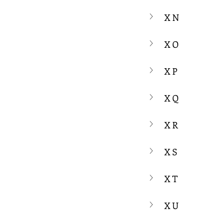
X N
X O
X P
X Q
X R
X S
X T
X U