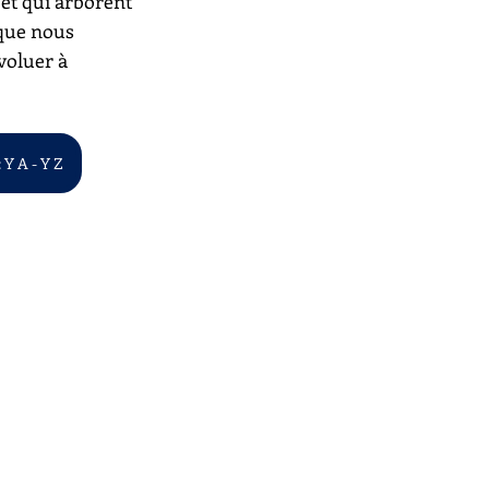
 et qui arborent 
 que nous 
voluer à 
 Y A - Y Z