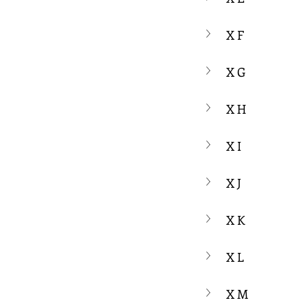
X F
X G
X H
X I
X J
X K
X L
X M