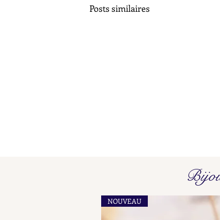
Posts similaires
Poinçons de Maître L O - L P
Bijo
Find here our collated list, from
A A - A B, of French "losange"
NOUVEAU
shaped maker's marks for objects
in precious metals.