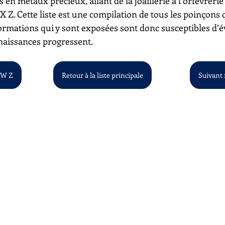
s en métaux précieux, allant de la joaillerie à l’orfèvrerie
à X Z. Cette liste est une compilation de tous les poinçons
ormations qui y sont exposées sont donc susceptibles d’é
aissances progressent.
- W Z
Retour à la liste principale
Suivant :