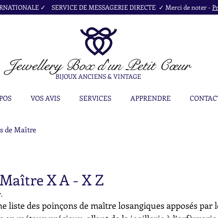
NATIONALE ✓ SERVICE DE MESSAGERIE DIRECTE ✓ Merci de noter -
Pr
Jewellery Box
d'un Petit Cœur
BIJOUX ANCIENS & VINTAGE
POS
VOS AVIS
SERVICES
APPRENDRE
CONTAC
s de Maître
Maître X A - X Z
.
e liste des poinçons de maître losangiques apposés par l