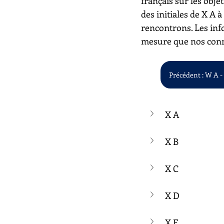
français sur les objet
des initiales de X A 
rencontrons. Les inf
mesure que nos conn
Précédent : W A 
X A
X B
X C
X D
X E