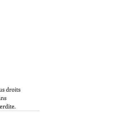
us droits 
ans 
erdite.