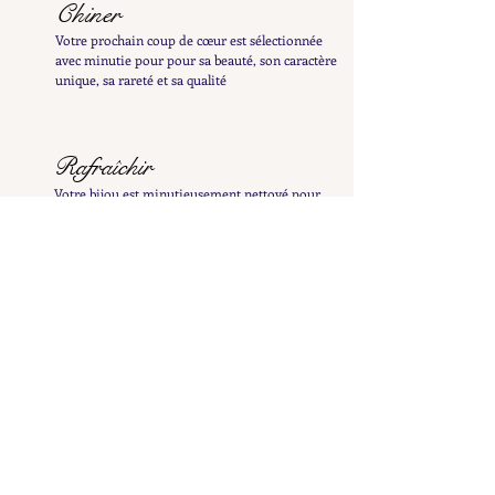
Chiner
Votre prochain coup de cœur est sélectionnée
avec minutie pour pour sa beauté, son caractère
unique, sa rareté et sa qualité
Rafraîchir
Votre bijou est minutieusement nettoyé pour
révéler tout son éclat et patiemment poli à la
main afin de préserver sa patine délicate
Examiner
Il est ensuite inspecté et testé afin de vous en
fournir une description détaillée et précise
Répertorier
Il est ensuite mis en ligne pour enrichir la