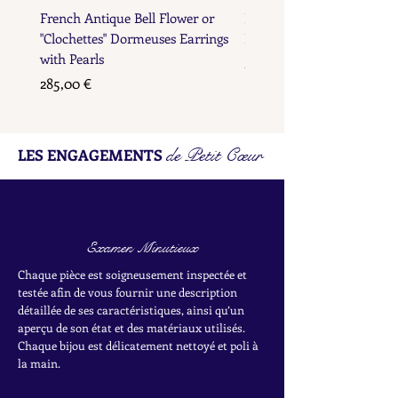
French Antique Bell Flower or
French Antique Flower D
"Clochettes" Dormeuses Earrings
Earrings with Gold Bead D
with Pearls
Prix
285,00 €
Prix
285,00 €
de Petit Cœur
LES ENGAGEMENTS
Examen Minutieux
Chaque pièce est soigneusement inspectée et
testée afin de vous fournir une description
détaillée de ses caractéristiques, ainsi qu’un
aperçu de son état et des matériaux utilisés.
Chaque bijou est délicatement nettoyé et poli à
la main.