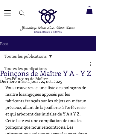
ACCEPTÉS ✓ LIVRAISON INTERNATIONALE ✓ SERVICE DE MESSAGERIE DIRECTE ✓ Merci de noter
20 août
e expédition :
Jewellery Box
d'un Petit Cœur
BIJOUX ANCIENS & VINTAGE
Post
Toutes les publications
Toutes les publications
Poinçons de Maître Y A - Y Z
Les Poinçons de Maître
Dernière mise à jour :
24 oct. 2025
Vous trouverez ici une liste des poinçons de 
maître losangiques apposés par les 
fabricants français sur les objets en métaux 
précieux, allant de la joaillerie à l’orfèvrerie 
et qui arborent des initiales de Y A à Y Z. 
Cette liste est une compilation de tous les 
poinçons que nous rencontrons. Les 
informations qui y sont exposées sont donc 