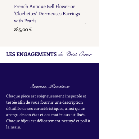
French Antique Bell Flower or
French Antique Flower D
"Clochettes" Dormeuses Earrings
Earrings with Gold Bead D
with Pearls
Prix
285,00 €
Prix
285,00 €
de Petit Cœur
LES ENGAGEMENTS
Examen Minutieux
Chaque pièce est soigneusement inspectée et
testée afin de vous fournir une description
détaillée de ses caractéristiques, ainsi qu’un
aperçu de son état et des matériaux utilisés.
Chaque bijou est délicatement nettoyé et poli à
la main.