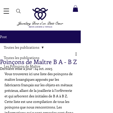
ACCEPTÉS ✓ LIVRAISON INTERNATIONALE ✓ SERVICE DE MESSAGERIE DIRECTE ✓ Merci de noter
20 août
e expédition :
Jewellery Box
d'un Petit Cœur
BIJOUX ANCIENS & VINTAGE
Post
Toutes les publications
Toutes les publications
Poinçons de Maître B A - B Z
Les Poinçons de Maître
Dernière mise à jour :
24 oct. 2025
Vous trouverez ici une liste des poinçons de 
maître losangiques apposés par les 
fabricants français sur les objets en métaux 
précieux, allant de la joaillerie à l’orfèvrerie 
et qui arborent des initiales de B A à B Z. 
Cette liste est une compilation de tous les 
poinçons que nous rencontrons. Les 
informations qui y sont exposées sont donc 