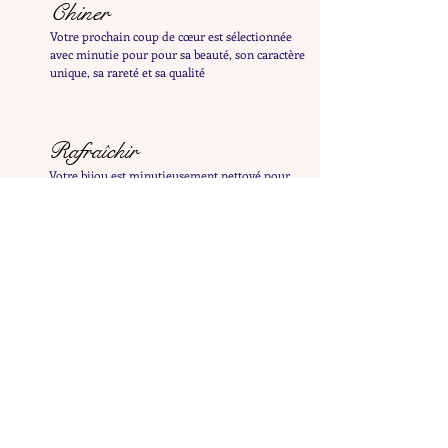
Chiner
Votre prochain coup de cœur est sélectionnée
avec minutie pour pour sa beauté, son caractère
unique, sa rareté et sa qualité
Rafraîchir
Votre bijou est minutieusement nettoyé pour
révéler tout son éclat et patiemment poli à la
main afin de préserver sa patine délicate
Examiner
Il est ensuite inspecté et testé afin de vous en
fournir une description détaillée et précise
Répertorier
Il est ensuite mis en ligne pour enrichir la