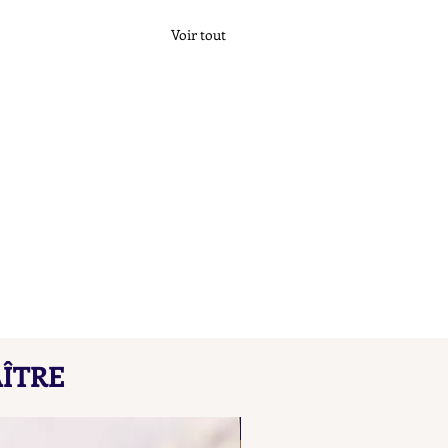
Voir tout
çons de Maître L B
ÎTRE
here our collated list, from
 A B, of French "losange"
NOUVEAU
d maker's marks for objects