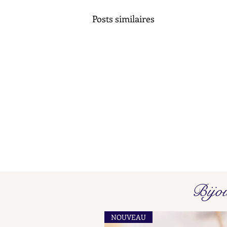
Posts similaires
Poinçons de Maître L O - L P
Bijo
Find here our collated list, from
A A - A B, of French "losange"
NOUVEAU
shaped maker's marks for objects