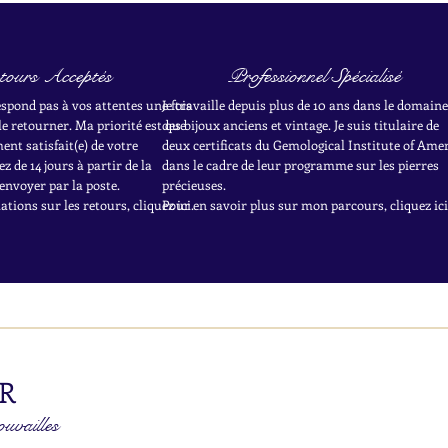
tours Acceptés
Professionnel Spécialisé
respond pas à vos attentes une fois
Je travaille depuis plus de 10 ans dans le domaine
le retourner. Ma priorité est que
des bijoux anciens et vintage. Je suis titulaire de
nt satisfait(e) de votre
deux certificats du Gemological Institute of Ame
z de 14 jours à partir de la
dans le cadre de leur programme sur les pierres
envoyer par la poste.
précieuses.
tions sur les retours, cliquez ici.
Pour en savoir plus sur mon parcours, cliquez ici
R
ouvailles