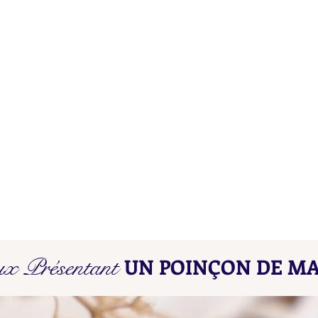
Poinçons de Maître L D - L E
Poin
ux Présentant
UN POINÇON DE MA
Find here our collated list, from
Find 
A A - A B, of French "losange"
A A -
shaped maker's marks for objects
shape