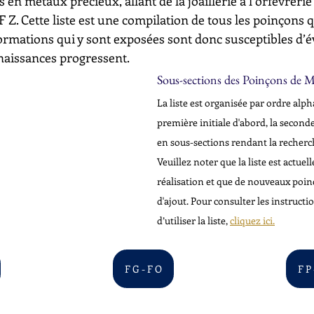
s en métaux précieux, allant de la joaillerie à l’orfèvrerie
à F Z. Cette liste est une compilation de tous les poinçons 
ormations qui y sont exposées sont donc susceptibles d’é
aissances progressent.
Sous-sections des Poinçons de Ma
La liste est organisée par ordre alpha
première initiale d'abord, la seconde
en sous-sections rendant la recherch
Veuillez noter que la liste est actue
réalisation et que de nouveaux poin
d'ajout. Pour consulter les instructi
d’utiliser la liste, 
cliquez ici.
F G - F O
F P 