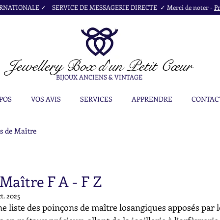
NATIONALE ✓ SERVICE DE MESSAGERIE DIRECTE ✓ Merci de noter -
Pr
Jewellery Box
d'un Petit Cœur
BIJOUX ANCIENS & VINTAGE
POS
VOS AVIS
SERVICES
APPRENDRE
CONTAC
s de Maître
Maître F A - F Z
ct. 2025
e liste des poinçons de maître losangiques apposés par l