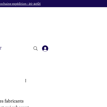
20 août
ochaine expédition :
T
es fabricants 