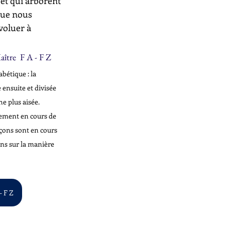
 et qui arborent 
que nous 
voluer à 
ître  F A - F Z
bétique : la 
 ensuite et divisée 
e plus aisée. 
llement en cours de 
çons sont en cours 
ons sur la manière 
- F Z