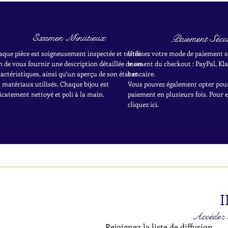
Examen Minutieux
Paiement Sécur
aque pièce est soigneusement inspectée et testée
Utilisez votre mode de paiement s
n de vous fournir une description détaillée de ses
moment du checkout : PayPal, Kla
actéristiques, ainsi qu’un aperçu de son état et
bancaire.
 matériaux utilisés. Chaque bijou est
Vous pouvez également opter pou
icatement nettoyé et poli à la main.
paiement en plusieurs fois. Pour 
cliquez ici.
I
Accédez à
Rejoignez la liste de diffusion