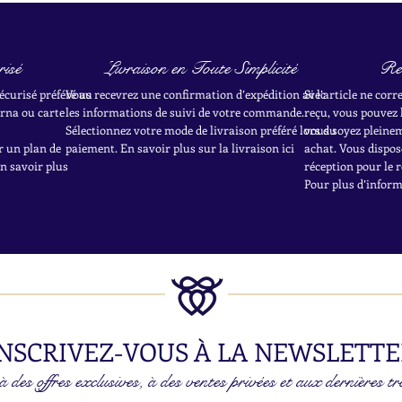
isé
Livraison en Toute Simplicité
Re
écurisé préféré au
Vous recevrez une confirmation d’expédition avec
Si l’article ne cor
rna ou carte
les informations de suivi de votre commande.
reçu, vous pouvez 
Sélectionnez votre mode de livraison préféré lors du
vous soyez pleineme
r un plan de
paiement. En savoir plus sur la livraison ici
achat.
Vous dispose
en savoir plus
réception pour le r
Pour plus d’informa
NSCRIVEZ-VOUS À LA NEWSLETTE
 des offres exclusives, à des ventes privées et aux dernières tr