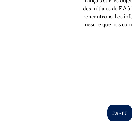
français sur les objet
des initiales de F A 
rencontrons. Les inf
mesure que nos conn
F A - F F