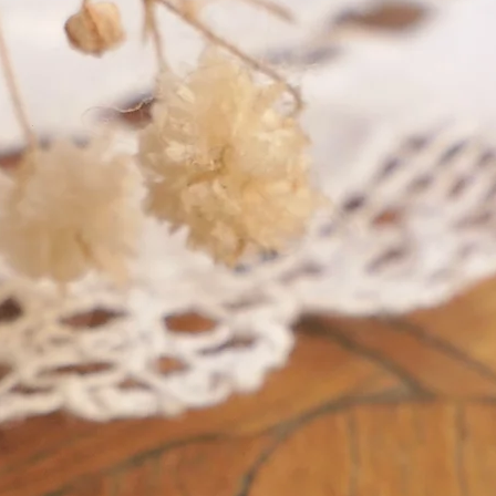
in precious metals.
in pr