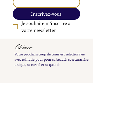
Inscrivez-vous
Je souhaite m’inscrire à 
votre newsletter
Chiner
Votre prochain coup de cœur est sélectionnée
avec minutie pour pour sa beauté, son caractère
unique, sa rareté et sa qualité
Rafraîchir
Votre bijou est minutieusement nettoyé pour
révéler tout son éclat et patiemment poli à la
main afin de préserver sa patine délicate
Examiner