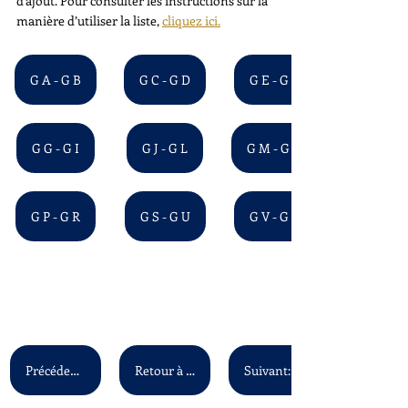
d'ajout. Pour consulter les instructions sur la 
manière d’utiliser la liste, 
cliquez ici.
G A - G B
G C - G D
G E - G F
G G - G I
G J - G L
G M - G O
G P - G R
G S - G U
G V - G Z
Précédent: F A - F Z
Retour à la liste principale