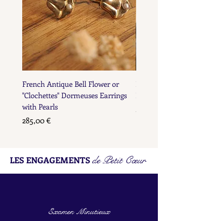
French Antique Bell Flower or
French Antique Flower D
"Clochettes" Dormeuses Earrings
Earrings with Gold Bead D
with Pearls
Prix
285,00 €
Prix
285,00 €
de Petit Cœur
LES ENGAGEMENTS
Examen Minutieux