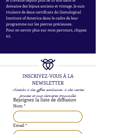
domaine des bijoux anciens et vintage. Je suis
titulaire de deux certificats du Gemological
Institute of America dans le cadre de leur
programme sur les pierres précieuses.
Pour en savoir plus sur mon parcours, cliquez
ici.
INSCRIVEZ-VOUS À LA
NEWSLETTER
Accédez à des offres exclusives, à des ventes
privées et aux dernières trouvailles
Rejoignez la liste de diffusion
Nom
*
Email
*