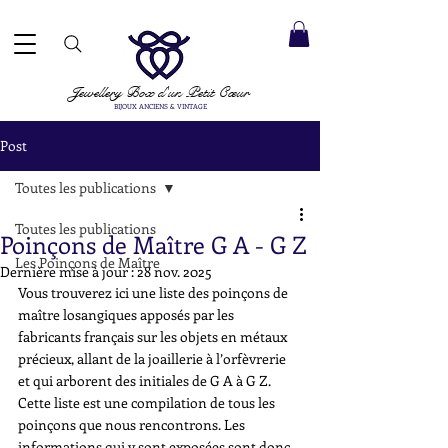
ACCEPTÉS ✓ LIVRAISON INTERNATIONALE ✓ SERVICE DE MESSAGERIE DIRECTE ✓ Merci de noter
20 août
e expédition :
Jewellery Box
d'un Petit Cœur
BIJOUX ANCIENS & VINTAGE
Post
Toutes les publications
Toutes les publications
Poinçons de Maître G A - G Z
Les Poinçons de Maître
Dernière mise à jour :
28 nov. 2025
Vous trouverez ici une liste des poinçons de 
maître losangiques apposés par les 
fabricants français sur les objets en métaux 
précieux, allant de la joaillerie à l’orfèvrerie 
et qui arborent des initiales de G A à G Z. 
Cette liste est une compilation de tous les 
poinçons que nous rencontrons. Les 
informations qui y sont exposées sont donc 