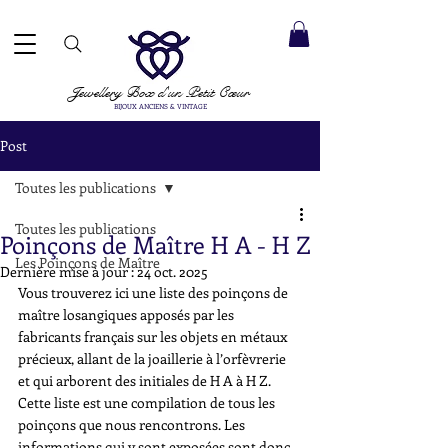
ACCEPTÉS ✓ LIVRAISON INTERNATIONALE ✓ SERVICE DE MESSAGERIE DIRECTE ✓ Merci de noter
20 août
e expédition :
Jewellery Box
d'un Petit Cœur
BIJOUX ANCIENS & VINTAGE
Post
Toutes les publications
Toutes les publications
Poinçons de Maître H A - H Z
Les Poinçons de Maître
Dernière mise à jour :
24 oct. 2025
Vous trouverez ici une liste des poinçons de 
maître losangiques apposés par les 
fabricants français sur les objets en métaux 
précieux, allant de la joaillerie à l’orfèvrerie 
et qui arborent des initiales de H A à H Z. 
Cette liste est une compilation de tous les 
poinçons que nous rencontrons. Les 
informations qui y sont exposées sont donc 