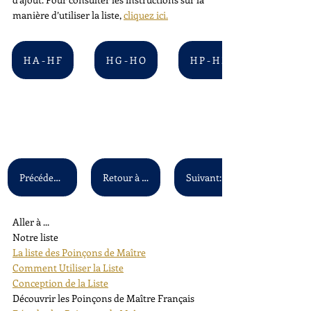
manière d’utiliser la liste, 
cliquez ici.
H A - H F
H G - H O
H P - H Z
Précédent: G A - G Z
Retour à la liste principale
Aller à ...
Notre liste
La liste des Poinçons de Maître
Comment Utiliser la Liste
Conception de la Liste
Découvrir les Poinçons de Maître Français