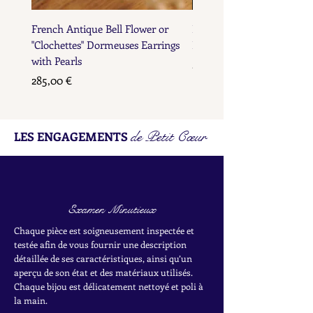
French Antique Bell Flower or
French Antique Flower D
"Clochettes" Dormeuses Earrings
Earrings with Gold Bead D
with Pearls
Prix
285,00 €
Prix
285,00 €
de Petit Cœur
LES ENGAGEMENTS
Examen Minutieux
Chaque pièce est soigneusement inspectée et
testée afin de vous fournir une description
détaillée de ses caractéristiques, ainsi qu’un
aperçu de son état et des matériaux utilisés.
Chaque bijou est délicatement nettoyé et poli à
la main.