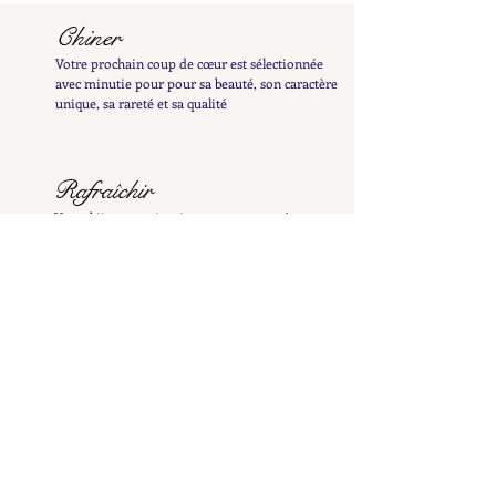
Chiner
Votre prochain coup de cœur est sélectionnée
avec minutie pour pour sa beauté, son caractère
unique, sa rareté et sa qualité
Rafraîchir
Votre bijou est minutieusement nettoyé pour
révéler tout son éclat et patiemment poli à la
main afin de préserver sa patine délicate
Examiner
Il est ensuite inspecté et testé afin de vous en
fournir une description détaillée et précise
Répertorier