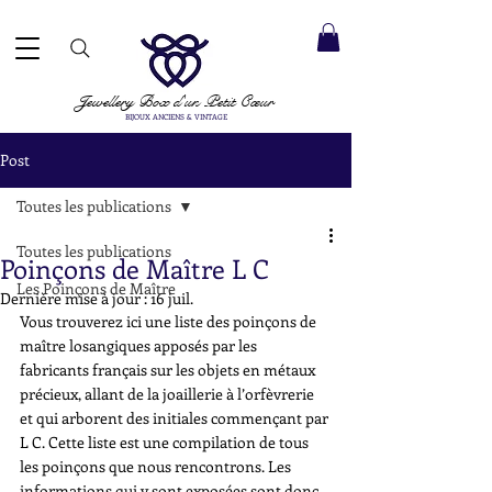
ACCEPTÉS ✓ LIVRAISON INTERNATIONALE ✓ SERVICE DE MESSAGERIE DIRECTE ✓ Merci de noter
20 août
e expédition :
Jewellery Box
d'un Petit Cœur
BIJOUX ANCIENS & VINTAGE
Post
Toutes les publications
Toutes les publications
Poinçons de Maître L C
Les Poinçons de Maître
Dernière mise à jour :
16 juil.
Vous trouverez ici une liste des poinçons de 
maître losangiques apposés par les 
fabricants français sur les objets en métaux 
précieux, allant de la joaillerie à l’orfèvrerie 
et qui arborent des initiales commençant par 
L C. Cette liste est une compilation de tous 
les poinçons que nous rencontrons. Les 
informations qui y sont exposées sont donc 