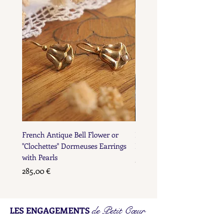
French Antique Bell Flower or
French Antique Flower D
"Clochettes" Dormeuses Earrings
Earrings with Gold Bead D
with Pearls
Prix
285,00 €
Prix
285,00 €
de Petit Cœur
LES ENGAGEMENTS