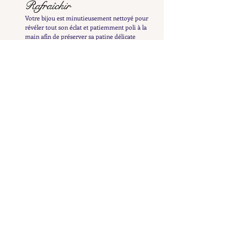
Rafraîchir
Votre bijou est minutieusement nettoyé pour
révéler tout son éclat et patiemment poli à la
main afin de préserver sa patine délicate
Examiner
Il est ensuite inspecté et testé afin de vous en
fournir une description détaillée et précise
Répertorier
Il est ensuite mis en ligne pour enrichir la
collection Petit Cœur et n'attend plus que vous le
découvriez
Discuter
Une fois votre pépite repérée, nous pouvons en