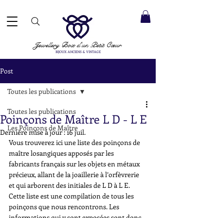
ACCEPTÉS ✓ LIVRAISON INTERNATIONALE ✓ SERVICE DE MESSAGERIE DIRECTE ✓ Merci de noter
20 août
e expédition :
Jewellery Box
d'un Petit Cœur
BIJOUX ANCIENS & VINTAGE
Post
Toutes les publications
Toutes les publications
Poinçons de Maître L D - L E
Les Poinçons de Maître
Dernière mise à jour :
16 juil.
Vous trouverez ici une liste des poinçons de 
maître losangiques apposés par les 
fabricants français sur les objets en métaux 
précieux, allant de la joaillerie à l’orfèvrerie 
et qui arborent des initiales de L D à L E. 
Cette liste est une compilation de tous les 
poinçons que nous rencontrons. Les 
informations qui y sont exposées sont donc 