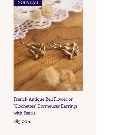
NOUVEAU
NOUVEAU
metals.
marks for objects 
metals.
French Antique Bell Flower or
French Antique Flower D
"Clochettes" Dormeuses Earrings
Earrings with Gold Bead D
with Pearls
Prix
285,00 €
Prix
285,00 €