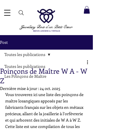
ACCEPTÉS ✓ LIVRAISON INTERNATIONALE ✓ SERVICE DE MESSAGERIE DIRECTE ✓ Merci de noter
20 août
e expédition :
Jewellery Box
d'un Petit Cœur
BIJOUX ANCIENS & VINTAGE
Post
Toutes les publications
Toutes les publications
Poinçons de Maître W A - W
Les Poinçons de Maître
Z
Dernière mise à jour :
24 oct. 2025
Vous trouverez ici une liste des poinçons de 
maître losangiques apposés par les 
fabricants français sur les objets en métaux 
précieux, allant de la joaillerie à l’orfèvrerie 
et qui arborent des initiales de W A à W Z. 
Cette liste est une compilation de tous les 