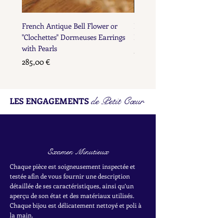
French Antique Bell Flower or
French Antique Flower D
"Clochettes" Dormeuses Earrings
Earrings with Gold Bead D
with Pearls
Prix
285,00 €
Prix
285,00 €
de Petit Cœur
LES ENGAGEMENTS
Examen Minutieux
Chaque pièce est soigneusement inspectée et
testée afin de vous fournir une description
détaillée de ses caractéristiques, ainsi qu’un
aperçu de son état et des matériaux utilisés.
Chaque bijou est délicatement nettoyé et poli à
la main.