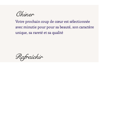
Chiner
Votre prochain coup de cœur est sélectionnée
avec minutie pour pour sa beauté, son caractère
unique, sa rareté et sa qualité
Rafraîchir
Votre bijou est minutieusement nettoyé pour
révéler tout son éclat et patiemment poli à la
main afin de préserver sa patine délicate
Examiner
Il est ensuite inspecté et testé afin de vous en
fournir une description détaillée et précise