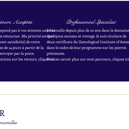
tours Acceptés
Professionnel Spécialisé
respond pas à vos attentes une fois
Je travaille depuis plus de 10 ans dans le domaine
le retourner. Ma priorité est que
des bijoux anciens et vintage. Je suis titulaire de
nt satisfait(e) de votre
deux certificats du Gemological Institute of Ame
z de 14 jours à partir de la
dans le cadre de leur programme sur les pierres
envoyer par la poste.
précieuses.
tions sur les retours, cliquez ici.
Pour en savoir plus sur mon parcours, cliquez ici
R
ouvailles