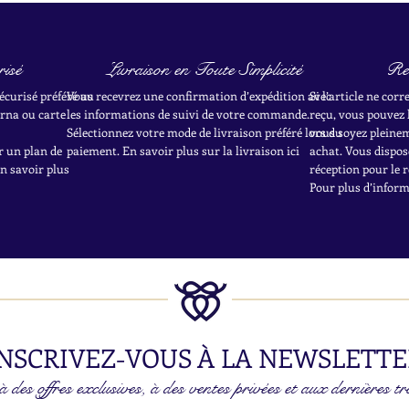
isé
Livraison en Toute Simplicité
Re
écurisé préféré au
Vous recevrez une confirmation d’expédition avec
Si l’article ne cor
rna ou carte
les informations de suivi de votre commande.
reçu, vous pouvez 
Sélectionnez votre mode de livraison préféré lors du
vous soyez pleineme
r un plan de
paiement. En savoir plus sur la livraison ici
achat.
Vous dispose
en savoir plus
réception pour le r
Pour plus d’informa
NSCRIVEZ-VOUS À LA NEWSLETTE
 des offres exclusives, à des ventes privées et aux dernières tr