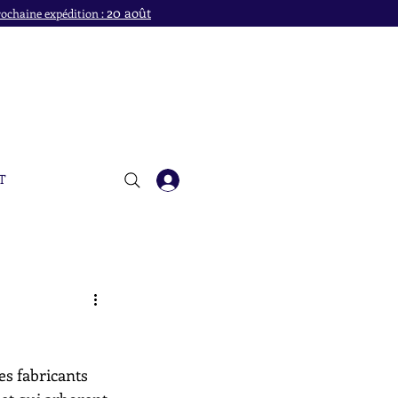
20 août
ochaine expédition :
T
es fabricants 