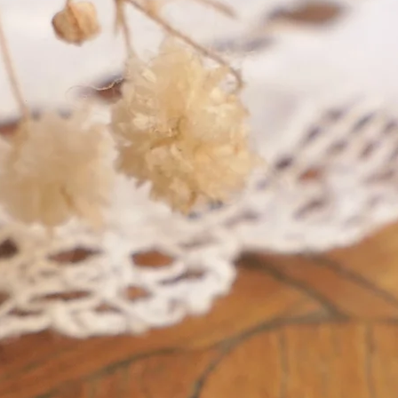
in precious metals.
in pr