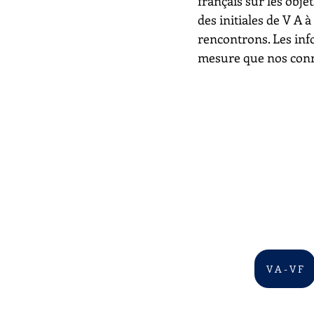
français sur les objet
des initiales de V A 
rencontrons. Les inf
mesure que nos conn
V A - V F