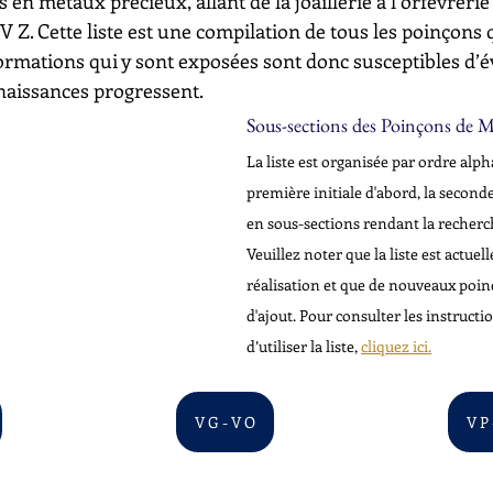
s en métaux précieux, allant de la joaillerie à l’orfèvrerie
à V Z. Cette liste est une compilation de tous les poinçons
ormations qui y sont exposées sont donc susceptibles d’é
aissances progressent.
Sous-sections des Poinçons de M
La liste est organisée par ordre alpha
première initiale d'abord, la seconde
en sous-sections rendant la recherch
Veuillez noter que la liste est actue
réalisation et que de nouveaux poin
d'ajout. Pour consulter les instructi
d’utiliser la liste, 
cliquez ici.
V G - V O
V P 