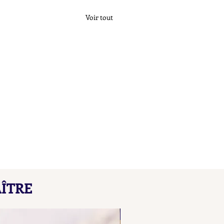
Voir tout
çons de Maître L B
ÎTRE
here our collated list, from
 A B, of French "losange"
NOUVEAU
d maker's marks for objects