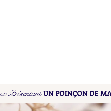
Poinçons de Maître L D - L E
Poin
ux Présentant
UN POINÇON DE MA
Find here our collated list, from
Find 
A A - A B, of French "losange"
A A -
shaped maker's marks for objects
shape