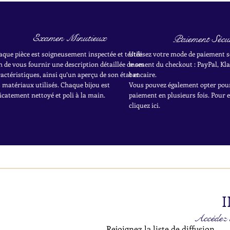
Examen Minutieux
Paiement Sécur
aque pièce est soigneusement inspectée et testée
Utilisez votre mode de paiement s
n de vous fournir une description détaillée de ses
moment du checkout : PayPal, Kla
actéristiques, ainsi qu’un aperçu de son état et
bancaire.
 matériaux utilisés. Chaque bijou est
Vous pouvez également opter pou
icatement nettoyé et poli à la main.
paiement en plusieurs fois. Pour 
cliquez ici.
I
Accédez à
Rejoignez la liste de diffusion