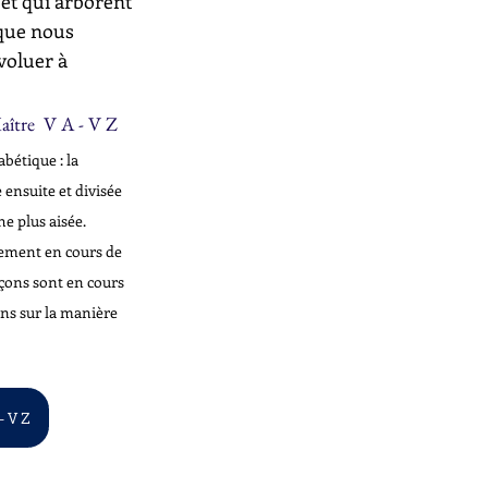
 et qui arborent 
 que nous 
voluer à 
aître  V A - V Z
bétique : la 
 ensuite et divisée 
e plus aisée. 
llement en cours de 
çons sont en cours 
ons sur la manière 
- V Z