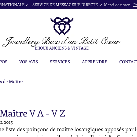
NATIONALE ✓ SERVICE DE MESSAGERIE DIRECTE ✓ Merci de noter -
Pr
Jewellery Box
d'un Petit Cœur
BIJOUX ANCIENS & VINTAGE
POS
VOS AVIS
SERVICES
APPRENDRE
CONTAC
s de Maître
Maître V A - V Z
ct. 2025
e liste des poinçons de maître losangiques apposés par l