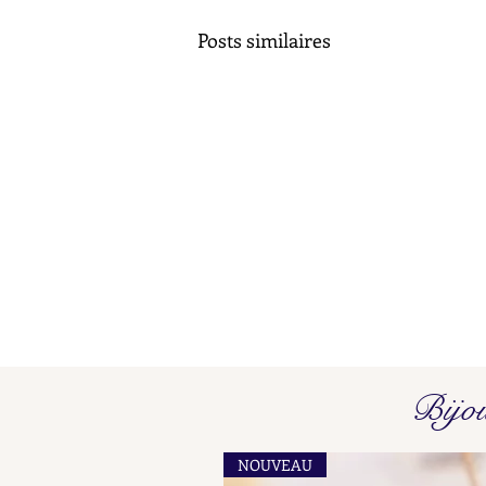
Posts similaires
Poinçons de Maître L O - L P
Bijo
Find here our collated list, from
A A - A B, of French "losange"
NOUVEAU
shaped maker's marks for objects