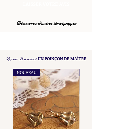
LAISSER VOTRE AVIS
Découvrez d’autres témoignages
Bijoux Présentant
UN POINÇON DE MAÎTRE
NOUVEAU
NOUVEAU