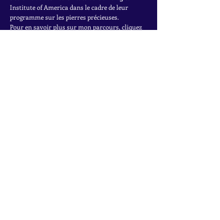
Institute of America dans le cadre de leur
programme sur les pierres précieuses.
Pour en savoir plus sur mon parcours, cliquez
ici.
INSCRIVEZ-VOUS À LA
NEWSLETTER
Accédez à des offres exclusives, à des ventes
privées et aux dernières trouvailles
Rejoignez la liste de diffusion
Nom
*
Email
*