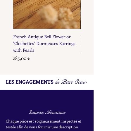
French Antique Bell Flower or
French Antique Flower D
"Clochettes" Dormeuses Earrings
Earrings with Gold Bead D
with Pearls
Prix
285,00 €
Prix
285,00 €
de Petit Cœur
LES ENGAGEMENTS
Examen Minutieux
Chaque pièce est soigneusement inspectée et
testée afin de vous fournir une description