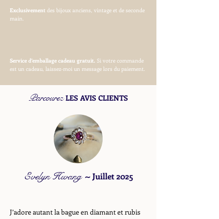
Exclusivement
des bijoux anciens, vintage et de seconde
main.
Service d’emballage cadeau gratuit.
Si votre commande
est un cadeau, laissez-moi un message lors du paiement.
Parcourez
LES AVIS CLIENTS
Evelyn Hwang
~
Juillet 2025
J’adore autant la bague en diamant et rubis