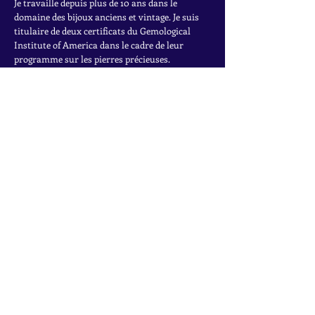
Je travaille depuis plus de 10 ans dans le
domaine des bijoux anciens et vintage. Je suis
titulaire de deux certificats du Gemological
Institute of America dans le cadre de leur
programme sur les pierres précieuses.
Pour en savoir plus sur mon parcours, cliquez
ici.
INSCRIVEZ-VOUS À LA
NEWSLETTER
Accédez à des offres exclusives, à des ventes
privées et aux dernières trouvailles
Rejoignez la liste de diffusion
Nom
*
Email
*