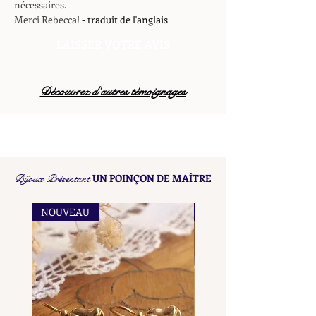
nécessaires.
Merci Rebecca!
- traduit de l'anglais
LAISSER VOTRE AVIS
Découvrez d’autres témoignages
Bijoux Présentant
UN POINÇON DE MAÎTRE
NOUVEAU
NOUVEAU