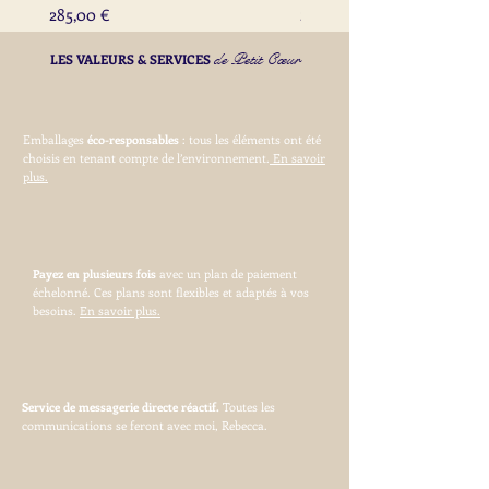
Prix
Prix
285,00 €
285,00 €
de Petit Cœur
LES VALEURS & SERVICES
Emballages
éco-responsables
: tous les éléments ont été
choisis en tenant compte de l’environnement.
En savoir
plus.
Payez en plusieurs fois
avec un plan de paiement
échelonné. Ces plans sont flexibles et adaptés à vos
besoins.
En savoir plus.
Service de messagerie directe réactif.
Toutes les
communications se feront avec moi, Rebecca.