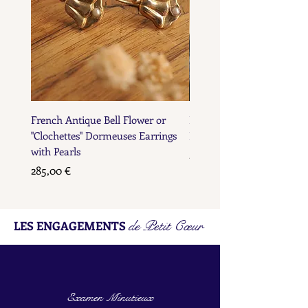
French Antique Bell Flower or
French Antique Flower D
"Clochettes" Dormeuses Earrings
Earrings with Gold Bead D
with Pearls
Prix
285,00 €
Prix
285,00 €
de Petit Cœur
LES ENGAGEMENTS
Examen Minutieux