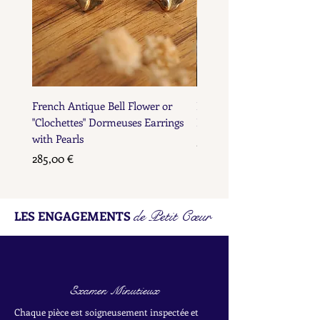
French Antique Bell Flower or
French Antique Flower D
"Clochettes" Dormeuses Earrings
Earrings with Gold Bead D
with Pearls
Prix
285,00 €
Prix
285,00 €
de Petit Cœur
LES ENGAGEMENTS
Examen Minutieux
Chaque pièce est soigneusement inspectée et