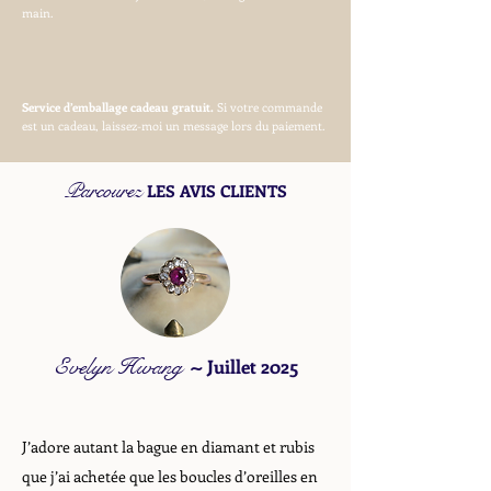
main.
Service d’emballage cadeau gratuit.
Si votre commande
est un cadeau, laissez-moi un message lors du paiement.
Parcourez
LES AVIS CLIENTS
Evelyn Hwang
~
Juillet 2025
J’adore autant la bague en diamant et rubis
que j’ai achetée que les boucles d’oreilles en