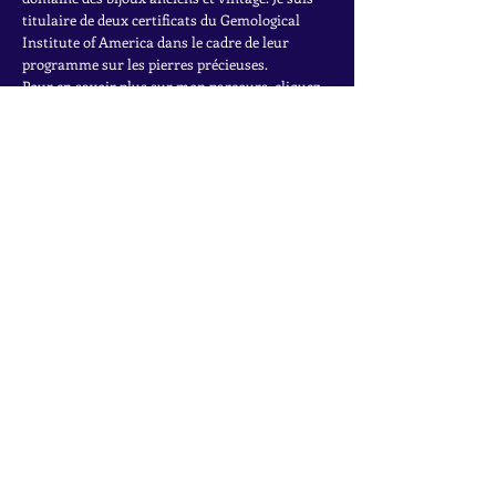
titulaire de deux certificats du Gemological
Institute of America dans le cadre de leur
programme sur les pierres précieuses.
Pour en savoir plus sur mon parcours, cliquez
ici.
INSCRIVEZ-VOUS À LA
NEWSLETTER
Accédez à des offres exclusives, à des ventes
privées et aux dernières trouvailles
Rejoignez la liste de diffusion
Nom
*
Email
*