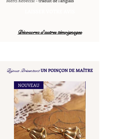
Merci Rebecca!
- traduit de l'anglais
LAISSER VOTRE AVIS
Découvrez d’autres témoignages
Bijoux Présentant
UN POINÇON DE MAÎTRE
NOUVEAU
NOUVEAU