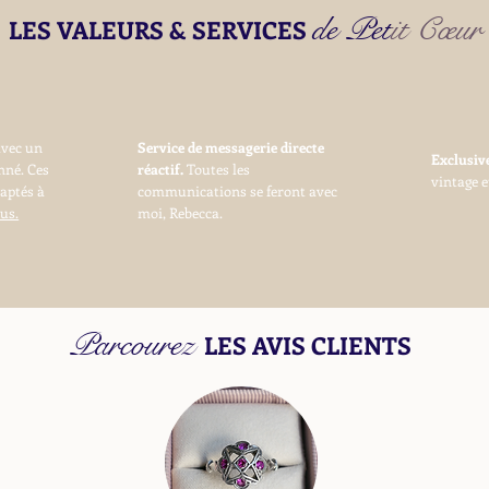
de Petit Cœur
LES VALEURS & SERVICES
avec un
Service de messagerie directe
Exclusi
nné. Ces
réactif.
Toutes les
vintage e
daptés à
communications se feront avec
us.
moi, Rebecca.
Parcourez
LES AVIS CLIENTS