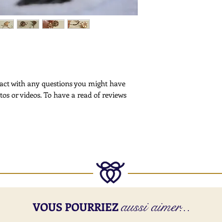
shipping, please cont
The pearls are later 
Customs -
function well and sec
Please note that cus
deliveries outside th
More Information -
Please
click here
for f
ntact with any questions you might have
tos or videos. To have a read of reviews
aussi aimer...
VOUS POURRIEZ