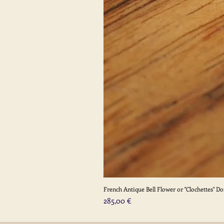
French Antique Bell Flower or "Clochettes" D
Prix
285,00 €