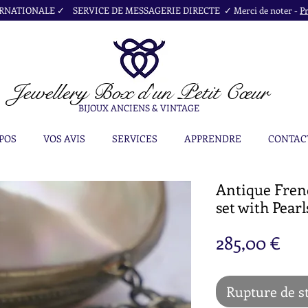
NATIONALE ✓ SERVICE DE MESSAGERIE DIRECTE ✓ Merci de noter -
Pr
Jewellery Box
d'un Petit Cœur
BIJOUX ANCIENS & VINTAGE
POS
VOS AVIS
SERVICES
APPRENDRE
CONTAC
Antique Fren
set with Pearl
Pri
285,00 €
Rupture de s