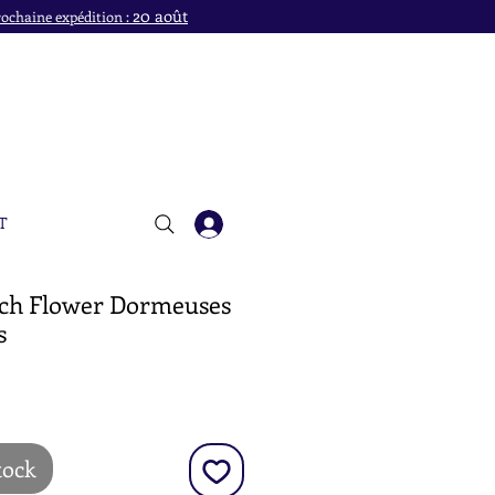
20 août
ochaine expédition :
T
ch Flower Dormeuses
s
x
tock