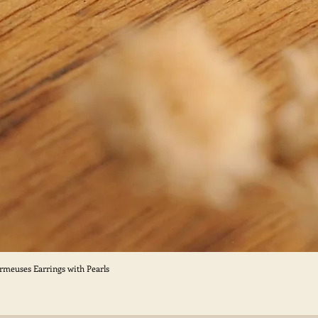
ormeuses Earrings with Pearls
Aperçu rapide