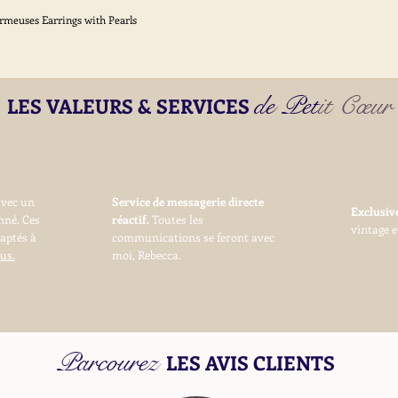
ormeuses Earrings with Pearls
Aperçu rapide
de Petit Cœur
LES VALEURS & SERVICES
avec un
Service de messagerie directe
Exclusi
nné. Ces
réactif.
Toutes les
vintage e
daptés à
communications se feront avec
us.
moi, Rebecca.
Parcourez
LES AVIS CLIENTS