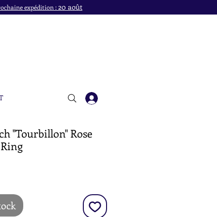
20 août
ochaine expédition :
T
h "Tourbillon" Rose
 Ring
x
tock