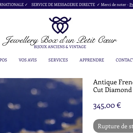
NATIONALE ✓ SERVICE DE MESSAGERIE DIRECTE ✓ Merci de noter -
Pr
Jewellery Box
d'un Petit Cœur
BIJOUX ANCIENS & VINTAGE
POS
VOS AVIS
SERVICES
APPRENDRE
CONTAC
Antique Frenc
Cut Diamond
Pri
345,00 €
Rupture de s