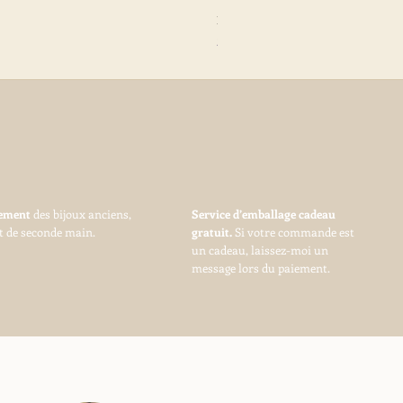
French Antique Flower Dormeuses Earr
Prix
285,00 €
vement
des bijoux anciens,
Service d’emballage cadeau
t de seconde main.
gratuit.
Si votre commande est
un cadeau, laissez-moi un
message lors du paiement.