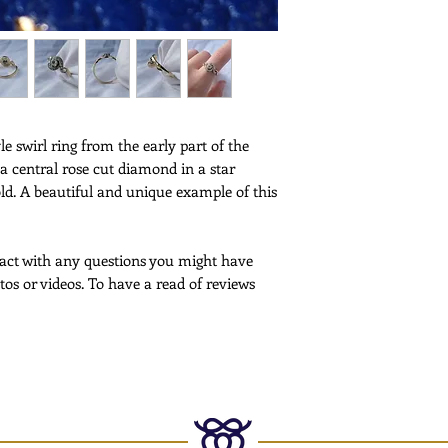
Service -
Sent with the Colissi
service is tracked and
If you would like to 
shipping, please cont
Customs -
Please note that cus
le swirl ring from the early part of the
deliveries outside th
h a central rose cut diamond in a star
More Information -
old. A beautiful and unique example of this
Please
click here
for f
ntact with any questions you might have
tos or videos. To have a read of reviews