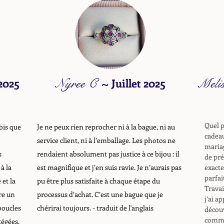
 2025
Nyree C
~
Juillet 2025
Meli
Quel p
bis que
Je ne peux rien reprocher ni à la bague, ni au
cadeau
service client, ni à l’emballage. Les photos ne
mariag
s
rendaient absolument pas justice à ce bijou : il
de pré
à la
est magnifique et j’en suis ravie. Je n’aurais pas
exacte
parfai
 et la
pu être plus satisfaite à chaque étape du
Travai
re un
processus d’achat. C’est une bague que je
j’ai a
boucles
chérirai toujours.
- traduit de l'anglais
découv
comma
tégées.