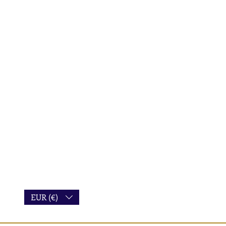
mo service from La Poste. The
 requires a signature
arrange express shipping or courier
act me for a quote
toms charges may apply for
e EU
ull details of my delivery terms
EUR (€)