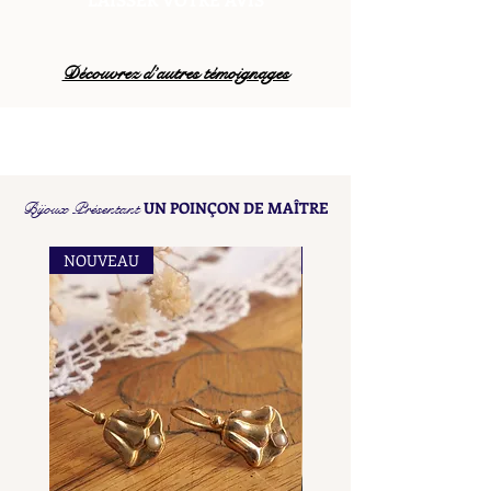
Découvrez d’autres témoignages
Bijoux Présentant
UN POINÇON DE MAÎTRE
NOUVEAU
NOUVEAU