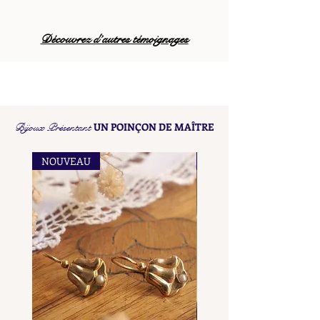
Découvrez d’autres témoignages
Bijoux Présentant
UN POINÇON DE MAÎTRE
NOUVEAU
NOUVEAU