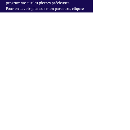
programme sur les pierres précieuses.
Pour en savoir plus sur mon parcours, cliquez
ici.
INSCRIVEZ-VOUS À LA
NEWSLETTER
Accédez à des offres exclusives, à des ventes
privées et aux dernières trouvailles
Rejoignez la liste de diffusion
Nom
*
Email
*
Inscrivez-vous