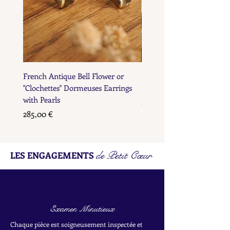
French Antique Bell Flower or
French Antique Flower D
"Clochettes" Dormeuses Earrings
Earrings with Gold Bead D
with Pearls
Prix
285,00 €
Prix
285,00 €
de Petit Cœur
LES ENGAGEMENTS
Examen Minutieux
Chaque pièce est soigneusement inspectée et