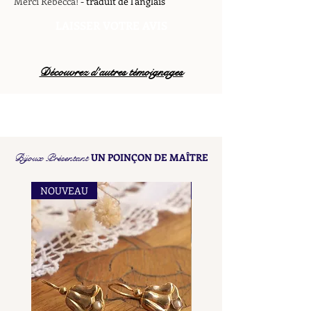
Merci Rebecca!
- traduit de l'anglais
LAISSER VOTRE AVIS
Découvrez d’autres témoignages
Bijoux Présentant
UN POINÇON DE MAÎTRE
NOUVEAU
NOUVEAU