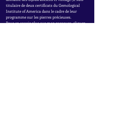
titulaire de deux certificats du Gemological
Institute of America dans le cadre de leur
programme sur les pierres précieuses.
Pour en savoir plus sur mon parcours, cliquez
ici.
INSCRIVEZ-VOUS À LA
NEWSLETTER
Accédez à des offres exclusives, à des ventes
privées et aux dernières trouvailles
Rejoignez la liste de diffusion
Nom
*
Email
*