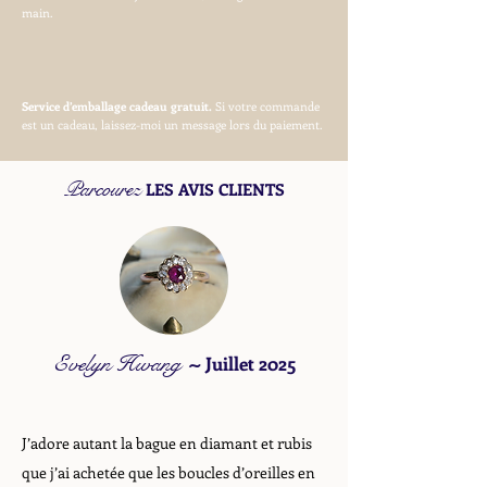
main.
Service d’emballage cadeau gratuit.
Si votre commande
est un cadeau, laissez-moi un message lors du paiement.
Parcourez
LES AVIS CLIENTS
Evelyn Hwang
~
Juillet 2025
J’adore autant la bague en diamant et rubis
que j’ai achetée que les boucles d’oreilles en