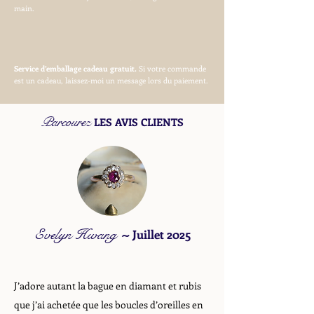
main.
Service d’emballage cadeau gratuit.
Si votre commande
est un cadeau, laissez-moi un message lors du paiement.
Parcourez
LES AVIS CLIENTS
Evelyn Hwang
~
Juillet 2025
J’adore autant la bague en diamant et rubis
que j’ai achetée que les boucles d’oreilles en