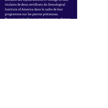
titulaire de deux certificats du Gemological
Institute of America dans le cadre de leur
programme sur les pierres précieuses.
Pour en savoir plus sur mon parcours, cliquez
ici.
INSCRIVEZ-VOUS À LA
NEWSLETTER
Accédez à des offres exclusives, à des ventes
privées et aux dernières trouvailles
Rejoignez la liste de diffusion
Nom
*
Email
*