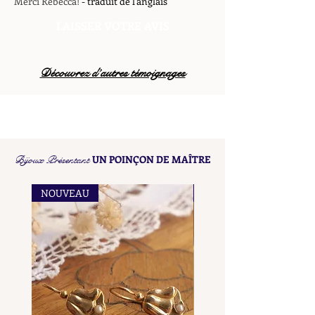
Merci Rebecca!
- traduit de l'anglais
LAISSER VOTRE AVIS
Découvrez d’autres témoignages
Bijoux Présentant
UN POINÇON DE MAÎTRE
NOUVEAU
NOUVEAU