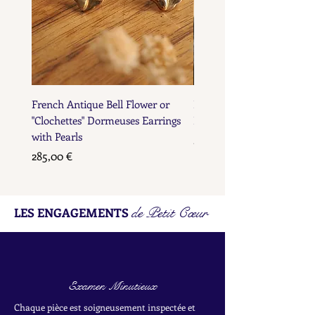
French Antique Bell Flower or
French Antique Flower D
"Clochettes" Dormeuses Earrings
Earrings with Gold Bead D
with Pearls
Prix
285,00 €
Prix
285,00 €
de Petit Cœur
LES ENGAGEMENTS
Examen Minutieux
Chaque pièce est soigneusement inspectée et