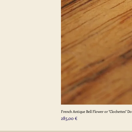
French Antique Bell Flower or "Clochettes" D
Prix
285,00 €