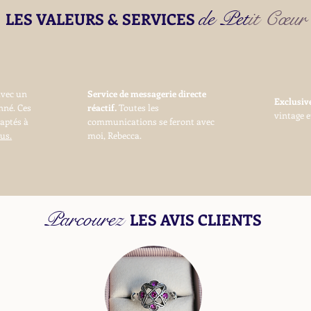
de Petit Cœur
LES VALEURS & SERVICES
avec un
Service de messagerie directe
Exclusi
nné. Ces
réactif.
Toutes les
vintage e
daptés à
communications se feront avec
us.
moi, Rebecca.
Parcourez
LES AVIS CLIENTS