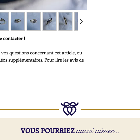
pour un devis.
Douanes -
Veuillez no
s’appliquer pour les 
européenne.
Plus d’informations -
conditions de livrais
 contacter !
s vos questions concernant cet article, ou
éos supplémentaires. Pour lire les avis de
.
aussi aimer...
VOUS POURRIEZ