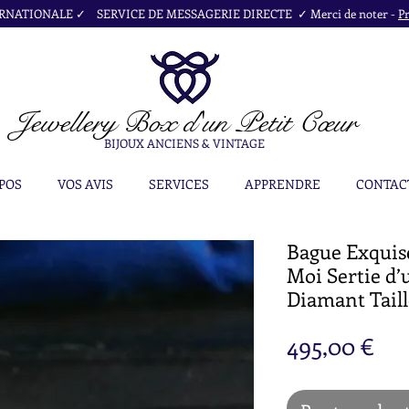
NATIONALE ✓ SERVICE DE MESSAGERIE DIRECTE ✓ Merci de noter -
Pr
Jewellery Box
d'un Petit Cœur
BIJOUX ANCIENS & VINTAGE
POS
VOS AVIS
SERVICES
APPRENDRE
CONTAC
Bague Exquis
Moi Sertie d’
Diamant Tail
Pri
495,00 €