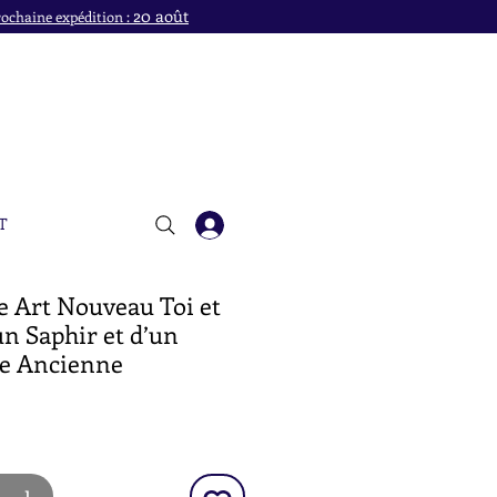
20 août
ochaine expédition :
T
e Art Nouveau Toi et
un Saphir et d’un
le Ancienne
x