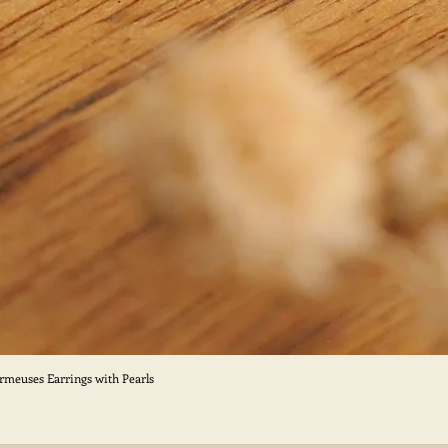
ormeuses Earrings with Pearls
Aperçu rapide