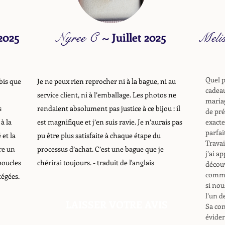
 2025
Nyree C
~
Juillet 2025
Meli
Quel p
bis que
Je ne peux rien reprocher ni à la bague, ni au
cadeau
service client, ni à l’emballage. Les photos ne
mariag
s
rendaient absolument pas justice à ce bijou : il
de pré
à la
est magnifique et j’en suis ravie. Je n’aurais pas
exacte
parfai
 et la
pu être plus satisfaite à chaque étape du
Travai
re un
processus d’achat. C’est une bague que je
j’ai a
boucles
chérirai toujours.
- traduit de l'anglais
découv
comma
tégées.
si nou
l’un de
LAISSER VOTRE AVIS
Sa con
éviden