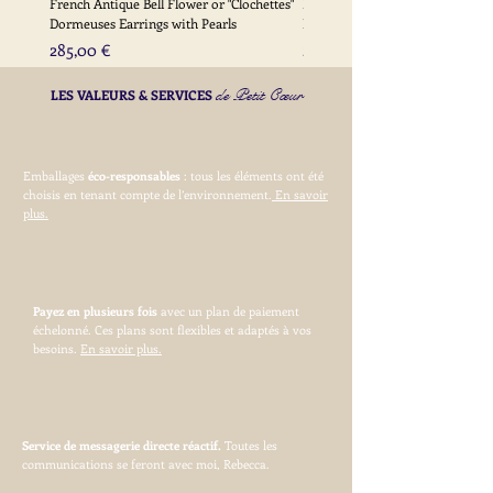
French Antique Bell Flower or "Clochettes"
French Antique Flower Dormeu
Dormeuses Earrings with Pearls
Earrings with Gold Bead Detail
Prix
Prix
285,00 €
285,00 €
de Petit Cœur
LES VALEURS & SERVICES
Emballages
éco-responsables
: tous les éléments ont été
choisis en tenant compte de l’environnement.
En savoir
plus.
Payez en plusieurs fois
avec un plan de paiement
échelonné. Ces plans sont flexibles et adaptés à vos
besoins.
En savoir plus.
Service de messagerie directe réactif.
Toutes les
communications se feront avec moi, Rebecca.