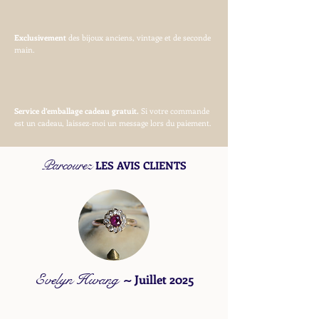
Exclusivement
des bijoux anciens, vintage et de seconde
main.
Service d’emballage cadeau gratuit.
Si votre commande
est un cadeau, laissez-moi un message lors du paiement.
Parcourez
LES AVIS CLIENTS
Evelyn Hwang
~
Juillet 2025