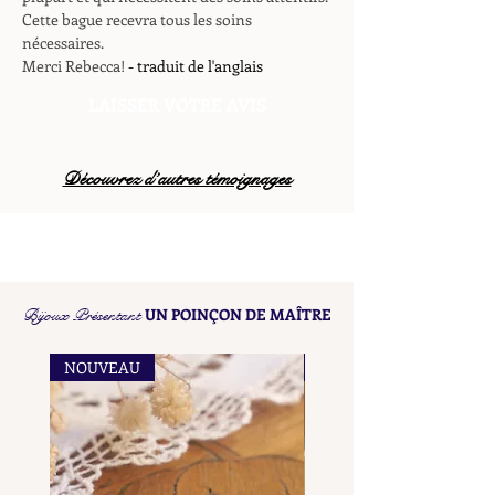
Cette bague recevra tous les soins
nécessaires.
Merci Rebecca!
- traduit de l'anglais
LAISSER VOTRE AVIS
Découvrez d’autres témoignages
Bijoux Présentant
UN POINÇON DE MAÎTRE
NOUVEAU
NOUVEAU