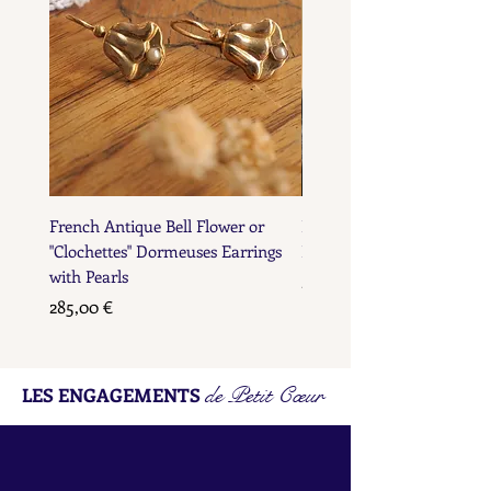
French Antique Bell Flower or
French Antique Flower D
"Clochettes" Dormeuses Earrings
Earrings with Gold Bead D
with Pearls
Prix
285,00 €
Prix
285,00 €
de Petit Cœur
LES ENGAGEMENTS