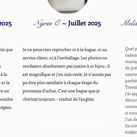
 2025
Nyree C
~
Juillet 2025
Meli
Quel p
bis que
Je ne peux rien reprocher ni à la bague, ni au
cadeau
service client, ni à l’emballage. Les photos ne
mariag
s
rendaient absolument pas justice à ce bijou : il
de pré
à la
est magnifique et j’en suis ravie. Je n’aurais pas
exacte
parfai
 et la
pu être plus satisfaite à chaque étape du
Travai
re un
processus d’achat. C’est une bague que je
j’ai a
boucles
chérirai toujours.
- traduit de l'anglais
découv
comma
tégées.
si nou
l’un de
LAISSER VOTRE AVIS
Sa con
éviden