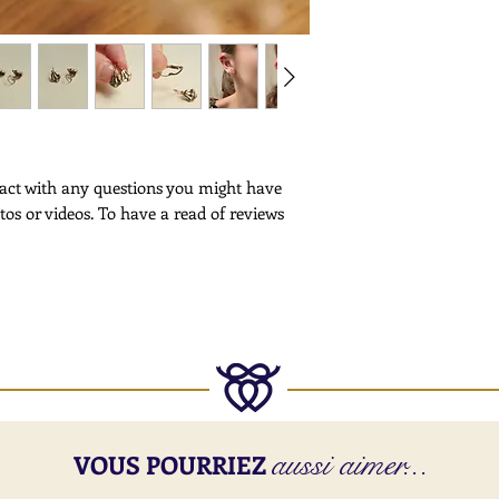
If you would like to 
shipping, please cont
Customs -
Please note that cus
deliveries outside th
More Information -
Please
click here
for f
ntact with any questions you might have
tos or videos. To have a read of reviews
aussi aimer...
VOUS POURRIEZ