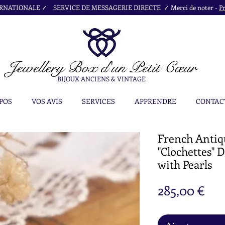
NATIONALE ✓ SERVICE DE MESSAGERIE DIRECTE ✓ Merci de noter -
Pr
Jewellery Box
d'un Petit Cœur
BIJOUX ANCIENS & VINTAGE
POS
VOS AVIS
SERVICES
APPRENDRE
CONTAC
French Antiqu
"Clochettes" 
with Pearls
Pri
285,00 €