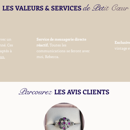
de Petit Cœur
LES VALEURS & SERVICES
avec un
Service de messagerie directe
Exclusi
nné. Ces
réactif.
Toutes les
vintage e
daptés à
communications se feront avec
us.
moi, Rebecca.
Parcourez
LES AVIS CLIENTS