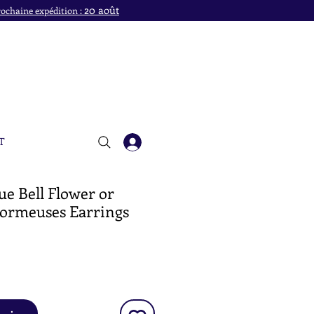
20 août
ochaine expédition :
T
e Bell Flower or
Dormeuses Earrings
x