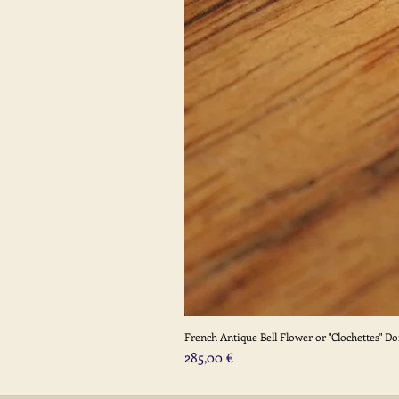
French Antique Bell Flower or "Clochettes" D
Prix
285,00 €