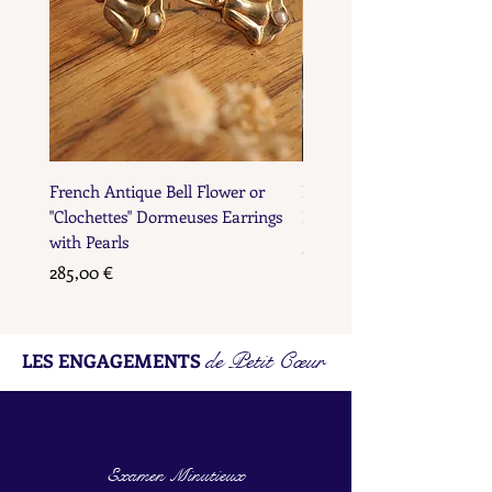
French Antique Bell Flower or
French Antique Flower D
"Clochettes" Dormeuses Earrings
Earrings with Gold Bead D
with Pearls
Prix
285,00 €
Prix
285,00 €
de Petit Cœur
LES ENGAGEMENTS
Examen Minutieux