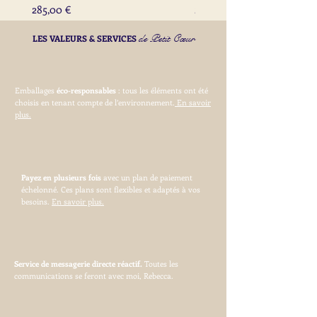
Prix
Prix
285,00 €
285,00 €
de Petit Cœur
LES VALEURS & SERVICES
Emballages
éco-responsables
: tous les éléments ont été
choisis en tenant compte de l’environnement.
En savoir
plus.
Payez en plusieurs fois
avec un plan de paiement
échelonné. Ces plans sont flexibles et adaptés à vos
besoins.
En savoir plus.
Service de messagerie directe réactif.
Toutes les
communications se feront avec moi, Rebecca.