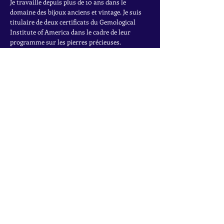
Je travaille depuis plus de 10 ans dans le
domaine des bijoux anciens et vintage. Je suis
titulaire de deux certificats du Gemological
Institute of America dans le cadre de leur
programme sur les pierres précieuses.
Pour en savoir plus sur mon parcours, cliquez
ici.
INSCRIVEZ-VOUS À LA
NEWSLETTER
Accédez à des offres exclusives, à des ventes
privées et aux dernières trouvailles
Rejoignez la liste de diffusion
Nom
*
Email
*