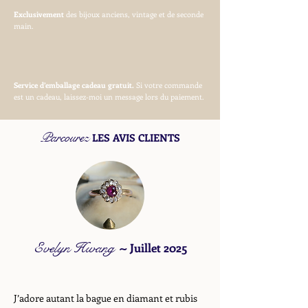
Exclusivement
des bijoux anciens, vintage et de seconde
main.
Service d’emballage cadeau gratuit.
Si votre commande
est un cadeau, laissez-moi un message lors du paiement.
Parcourez
LES AVIS CLIENTS
Evelyn Hwang
~
Juillet 2025
J’adore autant la bague en diamant et rubis