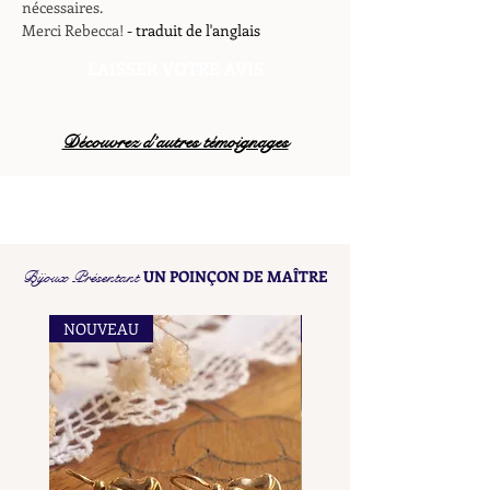
nécessaires.
Merci Rebecca!
- traduit de l'anglais
LAISSER VOTRE AVIS
Découvrez d’autres témoignages
Bijoux Présentant
UN POINÇON DE MAÎTRE
NOUVEAU
NOUVEAU