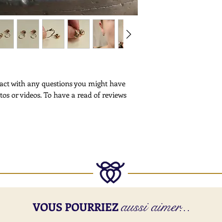
shipping, please cont
Customs -
Please note that cus
deliveries outside th
More Information -
Please
click here
for f
ntact with any questions you might have
tos or videos. To have a read of reviews
aussi aimer...
VOUS POURRIEZ