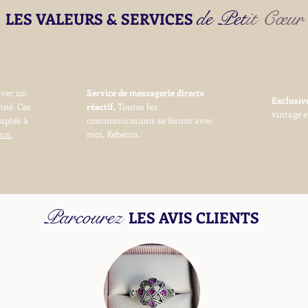
de Petit Cœur
LES VALEURS & SERVICES
avec un
Service de messagerie directe
Exclusi
nné. Ces
réactif.
Toutes les
vintage e
daptés à
communications se feront avec
us.
moi, Rebecca.
Parcourez
LES AVIS CLIENTS