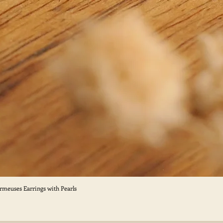
ormeuses Earrings with Pearls
Aperçu rapide