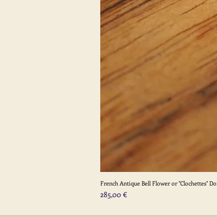
French Antique Bell Flower or "Clochettes" D
Prix
285,00 €