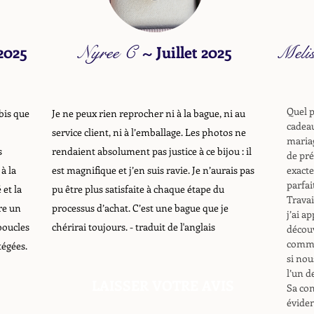
 2025
Nyree C
~
Juillet 2025
Meli
Quel p
bis que
Je ne peux rien reprocher ni à la bague, ni au
cadeau
service client, ni à l’emballage. Les photos ne
mariag
s
rendaient absolument pas justice à ce bijou : il
de pré
à la
est magnifique et j’en suis ravie. Je n’aurais pas
exacte
parfai
 et la
pu être plus satisfaite à chaque étape du
Travai
re un
processus d’achat. C’est une bague que je
j’ai a
boucles
chérirai toujours.
- traduit de l'anglais
découv
comma
tégées.
si nou
l’un de
LAISSER VOTRE AVIS
Sa con
éviden