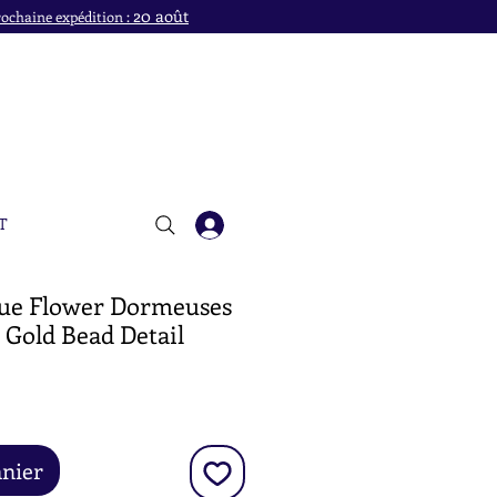
20 août
ochaine expédition :
T
ue Flower Dormeuses
 Gold Bead Detail
x
anier