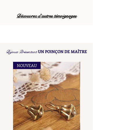
Découvrez d’autres témoignages
Bijoux Présentant
UN POINÇON DE MAÎTRE
NOUVEAU
NOUVEAU