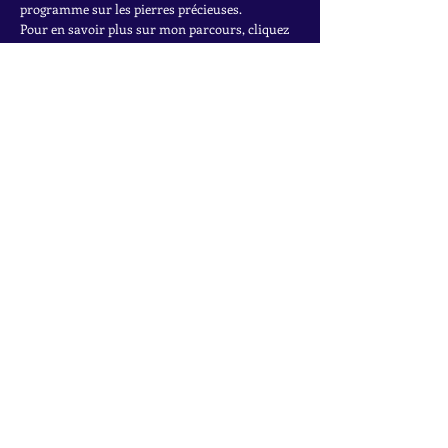
programme sur les pierres précieuses.
Pour en savoir plus sur mon parcours, cliquez
ici.
INSCRIVEZ-VOUS À LA
NEWSLETTER
Accédez à des offres exclusives, à des ventes
privées et aux dernières trouvailles
Rejoignez la liste de diffusion
Nom
*
Email
*
Inscrivez-vous