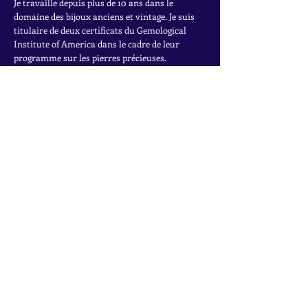
Je travaille depuis plus de 10 ans dans le
domaine des bijoux anciens et vintage. Je suis
titulaire de deux certificats du Gemological
Institute of America dans le cadre de leur
programme sur les pierres précieuses.
Pour en savoir plus sur mon parcours, cliquez
ici.
INSCRIVEZ-VOUS À LA
NEWSLETTER
Accédez à des offres exclusives, à des ventes
privées et aux dernières trouvailles
Rejoignez la liste de diffusion
Nom
*
Email
*