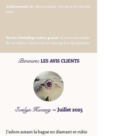
Exclusivement
des bijoux anciens, vintage et de seconde
main.
Service d’emballage cadeau gratuit.
Si votre commande
est un cadeau, laissez-moi un message lors du paiement.
Parcourez
LES AVIS CLIENTS
Evelyn Hwang
~
Juillet 2025
J’adore autant la bague en diamant et rubis