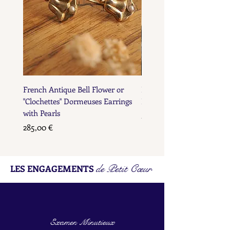
French Antique Bell Flower or
French Antique Flower D
"Clochettes" Dormeuses Earrings
Earrings with Gold Bead D
with Pearls
Prix
285,00 €
Prix
285,00 €
de Petit Cœur
LES ENGAGEMENTS
Examen Minutieux