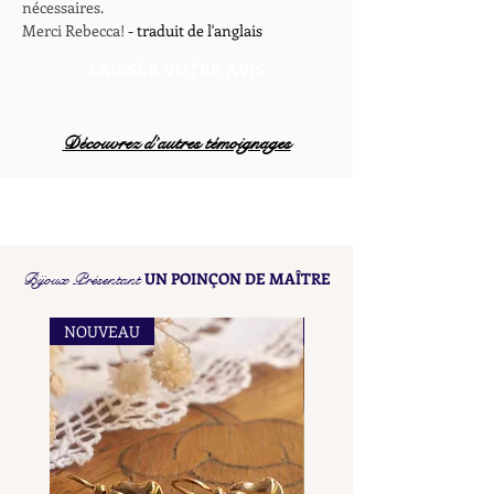
nécessaires.
Merci Rebecca!
- traduit de l'anglais
LAISSER VOTRE AVIS
Découvrez d’autres témoignages
Bijoux Présentant
UN POINÇON DE MAÎTRE
NOUVEAU
NOUVEAU