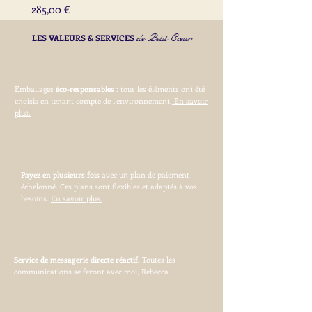
Prix
Prix
285,00 €
285,00 €
de Petit Cœur
LES VALEURS & SERVICES
Emballages
éco-responsables
: tous les éléments ont été
choisis en tenant compte de l’environnement.
En savoir
plus.
Payez en plusieurs fois
avec un plan de paiement
échelonné. Ces plans sont flexibles et adaptés à vos
besoins.
En savoir plus.
Service de messagerie directe réactif.
Toutes les
communications se feront avec moi, Rebecca.