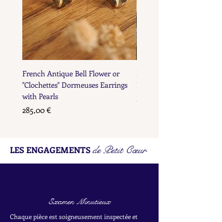
French Antique Bell Flower or
French Antique Flower D
"Clochettes" Dormeuses Earrings
Earrings with Gold Bead D
with Pearls
Prix
285,00 €
Prix
285,00 €
de Petit Cœur
LES ENGAGEMENTS
Examen Minutieux
Chaque pièce est soigneusement inspectée et