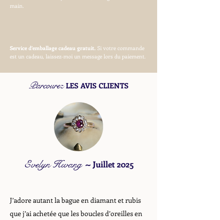
main.
Service d’emballage cadeau gratuit.
Si votre commande
est un cadeau, laissez-moi un message lors du paiement.
Parcourez
LES AVIS CLIENTS
Evelyn Hwang
~
Juillet 2025
J’adore autant la bague en diamant et rubis
que j’ai achetée que les boucles d’oreilles en