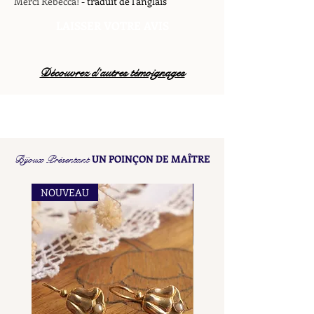
Merci Rebecca!
- traduit de l'anglais
LAISSER VOTRE AVIS
Découvrez d’autres témoignages
Bijoux Présentant
UN POINÇON DE MAÎTRE
NOUVEAU
NOUVEAU