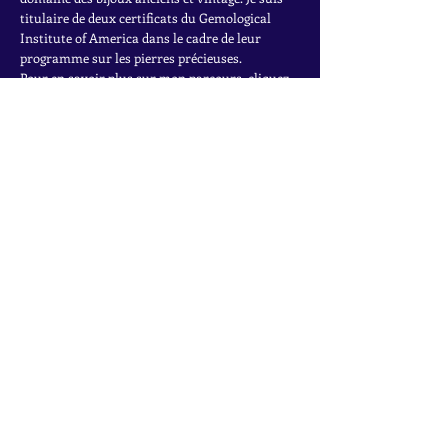
titulaire de deux certificats du Gemological
Institute of America dans le cadre de leur
programme sur les pierres précieuses.
Pour en savoir plus sur mon parcours, cliquez
ici.
INSCRIVEZ-VOUS À LA
NEWSLETTER
Accédez à des offres exclusives, à des ventes
privées et aux dernières trouvailles
Rejoignez la liste de diffusion
Nom
*
Email
*