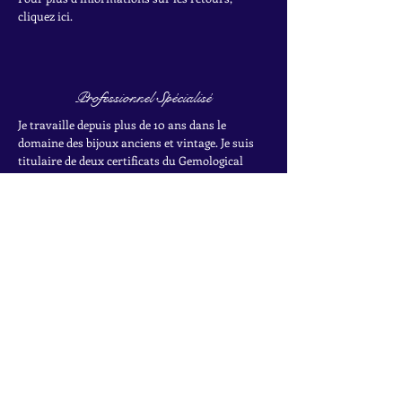
cliquez ici.
Professionnel Spécialisé
Je travaille depuis plus de 10 ans dans le
domaine des bijoux anciens et vintage. Je suis
titulaire de deux certificats du Gemological
Institute of America dans le cadre de leur
programme sur les pierres précieuses.
Pour en savoir plus sur mon parcours, cliquez
ici.
INSCRIVEZ-VOUS À LA
NEWSLETTER
Accédez à des offres exclusives, à des ventes