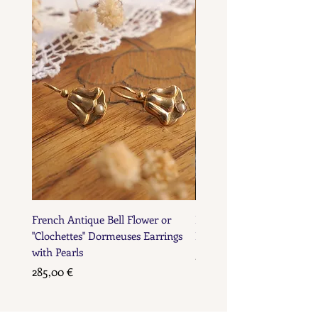
French Antique Bell Flower or
French Antique Flower D
"Clochettes" Dormeuses Earrings
Earrings with Gold Bead D
with Pearls
Prix
285,00 €
Prix
285,00 €